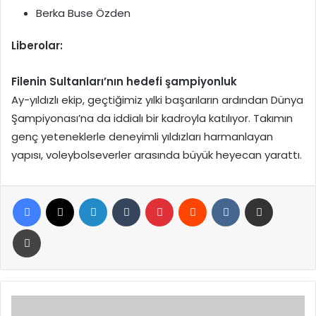
Berka Buse Özden
Liberolar:
Filenin Sultanları’nın hedefi şampiyonluk
Ay-yıldızlı ekip, geçtiğimiz yılki başarıların ardından Dünya
Şampiyonası’na da iddialı bir kadroyla katılıyor. Takımın
genç yeteneklerle deneyimli yıldızları harmanlayan
yapısı, voleybolseverler arasında büyük heyecan yarattı.
Facebook
X
LinkedIn
Tumblr
Pinterest
Reddit
VKontakte
E-Posta ile paylaş
Yazdır
Türkiye’den