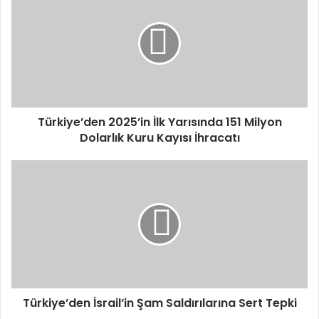
2025’in
İlk
Yarısında
151
Milyon
Dolarlık
Kuru
Kayısı
İhracatı
Türkiye’den 2025’in İlk Yarısında 151 Milyon
Dolarlık Kuru Kayısı İhracatı
Türkiye’den
İsrail’in
Şam
Saldırılarına
Sert
Tepki
Türkiye’den İsrail’in Şam Saldırılarına Sert Tepki