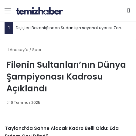
Menü
Ar
Dışişleri Bakanlığından Sudan için seyahat uyarısı: Zorunlu değilse gitmeyin
Anasayfa
/
Spor
Filenin Sultanları’nın Dünya
Şampiyonası Kadrosu
Açıklandı
16 Temmuz 2025
Tayland’da Sahne Alacak Kadro Belli Oldu: Eda