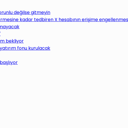
Zorunlu değilse gitmeyin
rmesine kadar tedbiren X hesabının erişime engellenmesin
lamayacak
"
üm bekliyor
 yatırım fonu kurulacak
 başlıyor