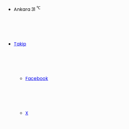
℃
Ankara
31
Takip
Facebook
X