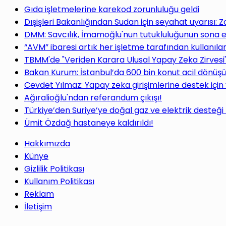
Gıda işletmelerine karekod zorunluluğu geldi
Dışişleri Bakanlığından Sudan için seyahat uyarısı: 
DMM: Savcılık, İmamoğlu'nun tutukluluğunun sona e
“AVM” ibaresi artık her işletme tarafından kullanı
TBMM'de "Veriden Karara Ulusal Yapay Zeka Zirvesi
Bakan Kurum: İstanbul’da 600 bin konut acil dönüş
Cevdet Yılmaz: Yapay zeka girişimlerine destek için
Ağıralioğlu'ndan referandum çıkışı!
Türkiye’den Suriye’ye doğal gaz ve elektrik desteği
Ümit Özdağ hastaneye kaldırıldı!
Hakkımızda
Künye
Gizlilik Politikası
Kullanım Politikası
Reklam
İletişim