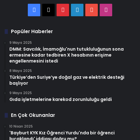
Facebook
X
Pinterest
LinkedIn
YouTube
Instagram
Popüler Haberler
9 Mayıs 2025
DMM: Savcılık, İmamoğlu'nun tutukluluğunun sona
ermesine kadar tedbiren X hesabının erişime
engellenmesini istedi
8 Mayıs 2025
Türkiye’den Suriye’ye doğal gaz ve elektrik desteği
başlıyor
9 Mayıs 2025
Gıda işletmelerine karekod zorunluluğu geldi
En Çok Okunanlar
10 Nisan 2025
'Bayburt KYK Kız Öğrenci Yurdu'nda bir öğrenci
bıçaklandı' iddiası doğru mu?