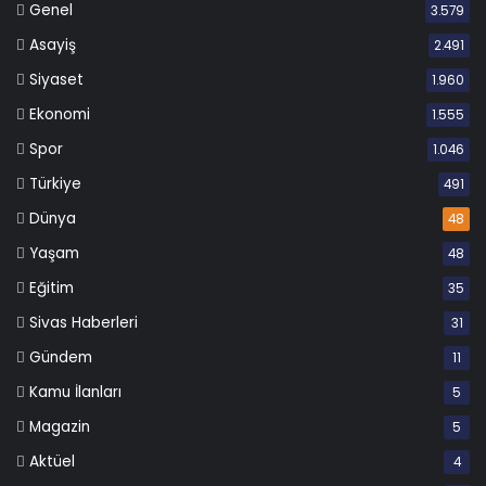
Genel
3.579
Asayiş
2.491
Siyaset
1.960
Ekonomi
1.555
Spor
1.046
Türkiye
491
Dünya
48
Yaşam
48
Eğitim
35
Sivas Haberleri
31
Gündem
11
Kamu İlanları
5
Magazin
5
Aktüel
4