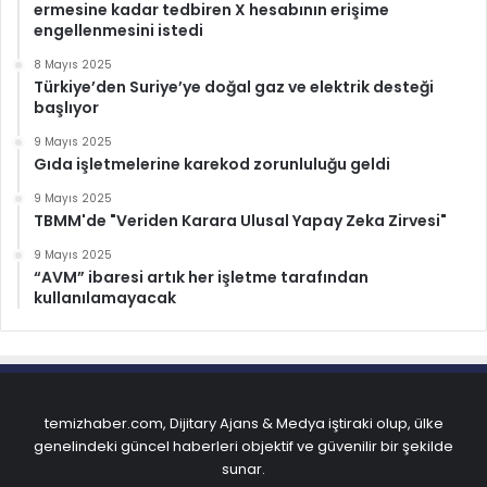
ermesine kadar tedbiren X hesabının erişime
engellenmesini istedi
8 Mayıs 2025
Türkiye’den Suriye’ye doğal gaz ve elektrik desteği
başlıyor
9 Mayıs 2025
Gıda işletmelerine karekod zorunluluğu geldi
9 Mayıs 2025
TBMM'de "Veriden Karara Ulusal Yapay Zeka Zirvesi"
9 Mayıs 2025
“AVM” ibaresi artık her işletme tarafından
kullanılamayacak
temizhaber.com, Dijitary Ajans & Medya iştiraki olup, ülke
genelindeki güncel haberleri objektif ve güvenilir bir şekilde
sunar.