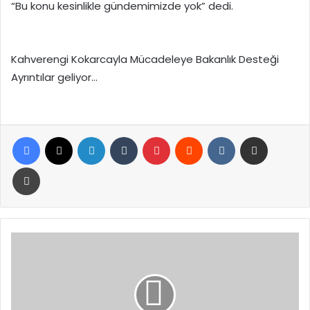
“Bu konu kesinlikle gündemimizde yok” dedi.
Kahverengi Kokarcayla Mücadeleye Bakanlık Desteği
Ayrıntılar geliyor…
Facebook
X
LinkedIn
Tumblr
Pinterest
Reddit
VKontakte
E-Posta ile paylaş
Yazdır
Ticaret
Bakanlığı
mart
verilerini
açıkladı