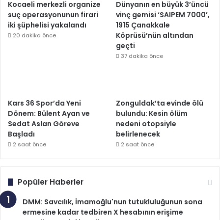
Kocaeli merkezli organize
Dünyanın en büyük 3’üncü
suç operasyonunun firari
vinç gemisi ‘SAIPEM 7000’,
iki şüphelisi yakalandı
1915 Çanakkale
Köprüsü’nün altından
20 dakika önce
geçti
37 dakika önce
Kars 36 Spor’da Yeni
Zonguldak’ta evinde ölü
Dönem: Bülent Ayan ve
bulundu: Kesin ölüm
Sedat Aslan Göreve
nedeni otopsiyle
Başladı
belirlenecek
2 saat önce
2 saat önce
Popüler Haberler
DMM: Savcılık, İmamoğlu'nun tutukluluğunun sona
ermesine kadar tedbiren X hesabının erişime