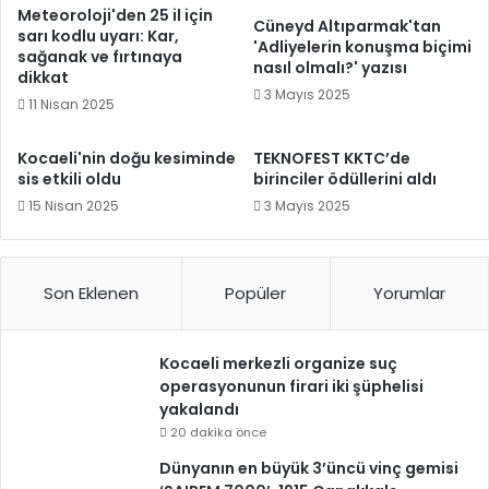
Meteoroloji'den 25 il için
Cüneyd Altıparmak'tan
sarı kodlu uyarı: Kar,
'Adliyelerin konuşma biçimi
sağanak ve fırtınaya
nasıl olmalı?' yazısı
dikkat
3 Mayıs 2025
11 Nisan 2025
Kocaeli'nin doğu kesiminde
TEKNOFEST KKTC’de
sis etkili oldu
birinciler ödüllerini aldı
15 Nisan 2025
3 Mayıs 2025
Son Eklenen
Popüler
Yorumlar
Kocaeli merkezli organize suç
operasyonunun firari iki şüphelisi
yakalandı
20 dakika önce
Dünyanın en büyük 3’üncü vinç gemisi