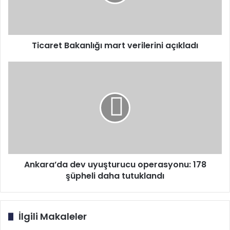
Ticaret Bakanlığı mart verilerini açıkladı
Ankara’da
dev
uyuşturucu
operasyonu:
178
şüpheli
daha
tutuklandı
Ankara’da dev uyuşturucu operasyonu: 178
şüpheli daha tutuklandı
İlgili Makaleler