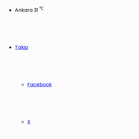
℃
Ankara
31
Takip
Facebook
X