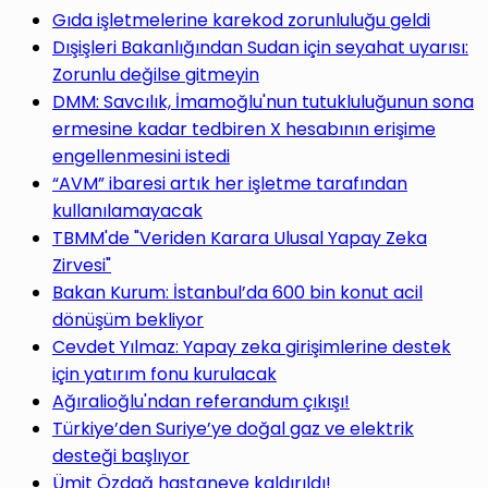
Gıda işletmelerine karekod zorunluluğu geldi
Dışişleri Bakanlığından Sudan için seyahat uyarısı:
Zorunlu değilse gitmeyin
DMM: Savcılık, İmamoğlu'nun tutukluluğunun sona
ermesine kadar tedbiren X hesabının erişime
engellenmesini istedi
“AVM” ibaresi artık her işletme tarafından
kullanılamayacak
TBMM'de "Veriden Karara Ulusal Yapay Zeka
Zirvesi"
Bakan Kurum: İstanbul’da 600 bin konut acil
dönüşüm bekliyor
Cevdet Yılmaz: Yapay zeka girişimlerine destek
için yatırım fonu kurulacak
Ağıralioğlu'ndan referandum çıkışı!
Türkiye’den Suriye’ye doğal gaz ve elektrik
desteği başlıyor
Ümit Özdağ hastaneye kaldırıldı!