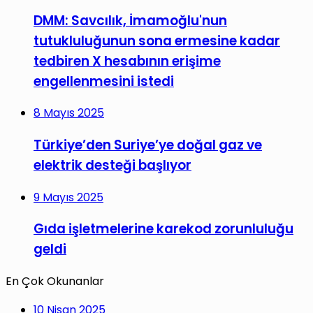
DMM: Savcılık, İmamoğlu'nun
tutukluluğunun sona ermesine kadar
tedbiren X hesabının erişime
engellenmesini istedi
8 Mayıs 2025
Türkiye’den Suriye’ye doğal gaz ve
elektrik desteği başlıyor
9 Mayıs 2025
Gıda işletmelerine karekod zorunluluğu
geldi
En Çok Okunanlar
10 Nisan 2025