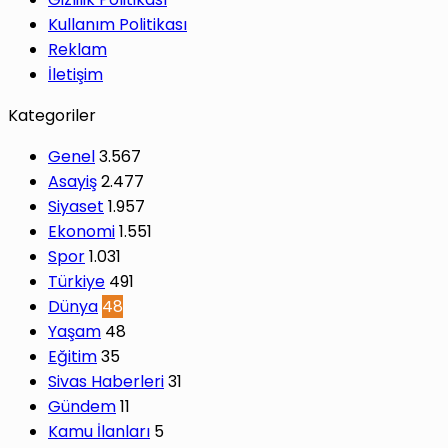
Kullanım Politikası
Reklam
İletişim
Kategoriler
Genel
3.567
Asayiş
2.477
Siyaset
1.957
Ekonomi
1.551
Spor
1.031
Türkiye
491
Dünya
48
Yaşam
48
Eğitim
35
Sivas Haberleri
31
Gündem
11
Kamu İlanları
5