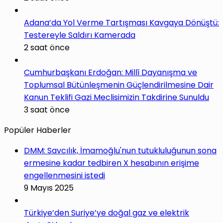
Adana’da Yol Verme Tartışması Kavgaya Dönüştü:
Testereyle Saldırı Kamerada
2 saat önce
Cumhurbaşkanı Erdoğan: Millî Dayanışma ve
Toplumsal Bütünleşmenin Güçlendirilmesine Dair
Kanun Teklifi Gazi Meclisimizin Takdirine Sunuldu
3 saat önce
Popüler Haberler
DMM: Savcılık, İmamoğlu'nun tutukluluğunun sona
ermesine kadar tedbiren X hesabının erişime
engellenmesini istedi
9 Mayıs 2025
Türkiye’den Suriye’ye doğal gaz ve elektrik