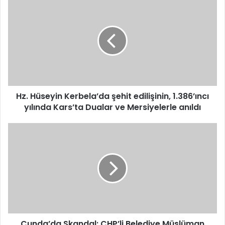
Hz.
Hüseyin
Kerbela’da
şehit
edilişinin,
1.386’ıncı
yılında
Kars’ta
Dualar
ve
Hz. Hüseyin Kerbela’da şehit edilişinin, 1.386’ıncı
Mersiyelerle
yılında Kars’ta Dualar ve Mersiyelerle anıldı
anıldı
Cunda’da
Skandal:
CHP’li
Belediye
Müslüman
Mezarlığına
Otopark
Yaptı
Cunda’da Skandal: CHP’li Belediye Müslüman