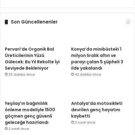
Son Güncellenenler
Pervari’de Organik Bal
Konya’da minibüsteki 1
Üreticilerinin Yüzü
milyon liralık altın ve
Gülecek: Bu Yıl Rekolte İyi
parayı çalan 5 şüpheli 3
Seviyede Bekleniyor
ilde yakalandı
33 dakika önce
43 dakika önce
Yeşilay’ın bağımlılık
Antalya’da motosikleti
önleme modeliyle 1500
devrilen genç hayatını
göçmen genç güvenli
kaybetti
geleceğe hazırlandı
3 saat önce
2 saat önce