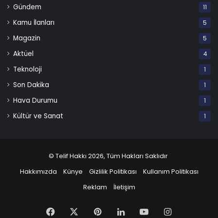
Gündem
11
Kamu İlanları
5
Magazin
5
Aktüel
4
Teknoloji
1
Son Dakika
1
Hava Durumu
1
Kültür ve Sanat
1
© Telif Hakkı 2026, Tüm Hakları Saklıdır
Hakkımızda
Künye
Gizlilik Politikası
Kullanım Politikası
Reklam
İletişim
Facebook
X
Pinterest
LinkedIn
YouTube
Instagram