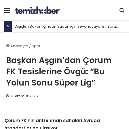
Menü
Ar
Dışişleri Bakanlığından Sudan için seyahat uyarısı: Zorunlu değilse gitmeyin
Anasayfa
/
Spor
Başkan Aşgın’dan Çorum
FK Tesislerine Övgü: “Bu
Yolun Sonu Süper Lig”
6 Temmuz 2025
Çorum FK’nın antrenman sahaları Avrupa
standartlarına ulaşıyor