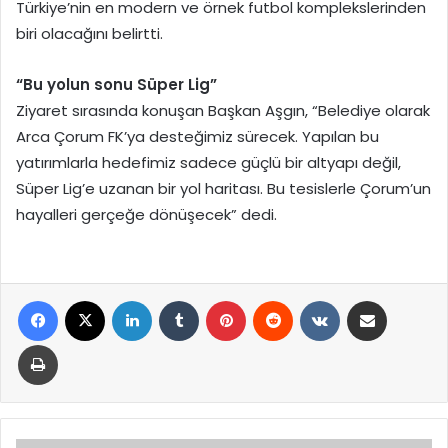
Türkiye’nin en modern ve örnek futbol komplekslerinden
biri olacağını belirtti.
“Bu yolun sonu Süper Lig”
Ziyaret sırasında konuşan Başkan Aşgın, “Belediye olarak
Arca Çorum FK’ya desteğimiz sürecek. Yapılan bu
yatırımlarla hedefimiz sadece güçlü bir altyapı değil,
Süper Lig’e uzanan bir yol haritası. Bu tesislerle Çorum’un
hayalleri gerçeğe dönüşecek” dedi.
Facebook
X
LinkedIn
Tumblr
Pinterest
Reddit
VKontakte
E-Posta ile paylaş
Yazdır