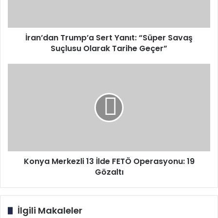
Suçlusu
Olarak
Tarihe
Geçer”
İran’dan Trump’a Sert Yanıt: “Süper Savaş
Suçlusu Olarak Tarihe Geçer”
Konya
Merkezli
13
İlde
FETÖ
Operasyonu:
19
Gözaltı
Konya Merkezli 13 İlde FETÖ Operasyonu: 19
Gözaltı
İlgili Makaleler