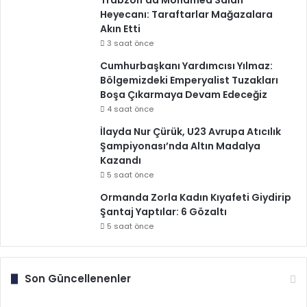
Trabzon’da Mohamed Salah
Heyecanı: Taraftarlar Mağazalara
Akın Etti
3 saat önce
Cumhurbaşkanı Yardımcısı Yılmaz:
Bölgemizdeki Emperyalist Tuzakları
Boşa Çıkarmaya Devam Edeceğiz
4 saat önce
İlayda Nur Çürük, U23 Avrupa Atıcılık
Şampiyonası’nda Altın Madalya
Kazandı
5 saat önce
Ormanda Zorla Kadın Kıyafeti Giydirip
Şantaj Yaptılar: 6 Gözaltı
5 saat önce
Son Güncellenenler