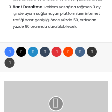
Bant Daraltma:
Reklam yasağına rağmen 3 ay
içinde uyum sağlamayan platformların internet
trafiği bant genişliği önce yüzde 50, ardından
yüzde 90 oranında daraltılabilecek.
Facebook
X
LinkedIn
Tumblr
Pinterest
Reddit
VKontakte
E-Posta ile paylaş
Yazdır
İran’dan
Trump’a
Sert
Yanıt:
“Süper
Savaş