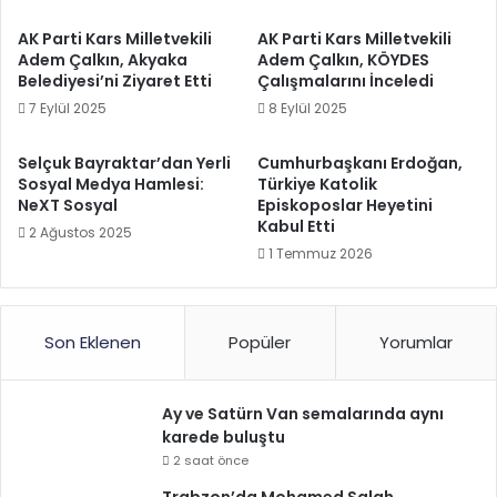
AK Parti Kars Milletvekili
AK Parti Kars Milletvekili
Adem Çalkın, Akyaka
Adem Çalkın, KÖYDES
Belediyesi’ni Ziyaret Etti
Çalışmalarını İnceledi
7 Eylül 2025
8 Eylül 2025
Selçuk Bayraktar’dan Yerli
Cumhurbaşkanı Erdoğan,
Sosyal Medya Hamlesi:
Türkiye Katolik
NeXT Sosyal
Episkoposlar Heyetini
Kabul Etti
2 Ağustos 2025
1 Temmuz 2026
Son Eklenen
Popüler
Yorumlar
Ay ve Satürn Van semalarında aynı
karede buluştu
2 saat önce