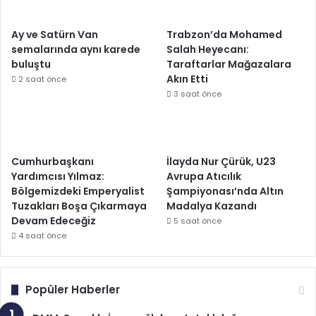
Ay ve Satürn Van
Trabzon’da Mohamed
semalarında aynı karede
Salah Heyecanı:
buluştu
Taraftarlar Mağazalara
Akın Etti
2 saat önce
3 saat önce
Cumhurbaşkanı
İlayda Nur Çürük, U23
Yardımcısı Yılmaz:
Avrupa Atıcılık
Bölgemizdeki Emperyalist
Şampiyonası’nda Altın
Tuzakları Boşa Çıkarmaya
Madalya Kazandı
Devam Edeceğiz
5 saat önce
4 saat önce
Popüler Haberler