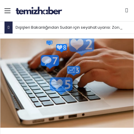
Menü
Ar
Dışişleri Bakanlığından Sudan için seyahat uyarısı: Zorunlu değilse gitmeyin