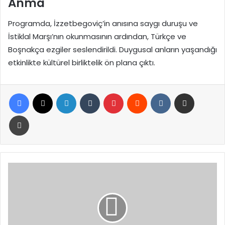
Anma
Programda, İzzetbegoviç’in anısına saygı duruşu ve
İstiklal Marşı’nın okunmasının ardından, Türkçe ve
Boşnakça ezgiler seslendirildi. Duygusal anların yaşandığı
etkinlikte kültürel birliktelik ön plana çıktı.
Facebook
X
LinkedIn
Tumblr
Pinterest
Reddit
VKontakte
E-Posta ile paylaş
Yazdır
Simge
Sağın’ın
Acı
Günü