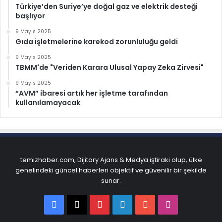
Türkiye’den Suriye’ye doğal gaz ve elektrik desteği
başlıyor
9 Mayıs 2025
Gıda işletmelerine karekod zorunluluğu geldi
9 Mayıs 2025
TBMM'de "Veriden Karara Ulusal Yapay Zeka Zirvesi"
9 Mayıs 2025
“AVM” ibaresi artık her işletme tarafından
kullanılamayacak
temizhaber.com, Dijitary Ajans & Medya iştiraki olup, ülke
genelindeki güncel haberleri objektif ve güvenilir bir şekilde
sunar.
Facebook
X
Pinterest
LinkedIn
YouTube
Instagram