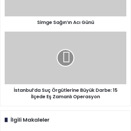
Simge Sağın’ın Acı Günü
İstanbul’da
Suç
Örgütlerine
Büyük
Darbe:
15
İlçede
Eş
Zamanlı
Operasyon
İstanbul’da Suç Örgütlerine Büyük Darbe: 15
İlçede Eş Zamanlı Operasyon
İlgili Makaleler