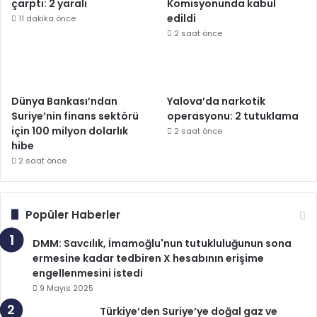
çarptı: 2 yaralı
Komisyonunda kabul
edildi
11 dakika önce
2 saat önce
Dünya Bankası’ndan
Yalova’da narkotik
Suriye’nin finans sektörü
operasyonu: 2 tutuklama
için 100 milyon dolarlık
2 saat önce
hibe
2 saat önce
Popüler Haberler
DMM: Savcılık, İmamoğlu'nun tutukluluğunun sona
ermesine kadar tedbiren X hesabının erişime
engellenmesini istedi
9 Mayıs 2025
Türkiye’den Suriye’ye doğal gaz ve