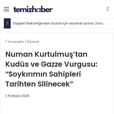
Menü
Ar
Dışişleri Bakanlığından Sudan için seyahat uyarısı: Zorunlu değilse gitmeyin
Anasayfa
/
Siyaset
Numan Kurtulmuş’tan
Kudüs ve Gazze Vurgusu:
“Soykırımın Sahipleri
Tarihten Silinecek”
15 Mayıs 2025