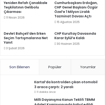
Yeniden Refah Çanakkale
Cumhurbaşkanı Erdoğan,
Teşkilatının Gelibolu
CHP Genel Başkanı Özgür
Çıkarması
Özel’e 1 Milyon Liralık
Tazminat Davası Açtı
11 Nisan 2026
15 Ağustos 2025
Devlet Bahçeli’den Erken
CHP Kurultay Davasında
Seçim Tartışmalarına Net
Karar Eylül’e Kaldı
Yanıt
30 Haziran 2025
3 Şubat 2026
Son Eklenen
Popüler
Yorumlar
Kartal’da kontrolden çıkan otomobil
3 araca çarptı: 2 yaralı
11 dakika önce
Milli Dayanışma Kanun Teklifi TBMM
Adalet Komisyonunda kabul edildi