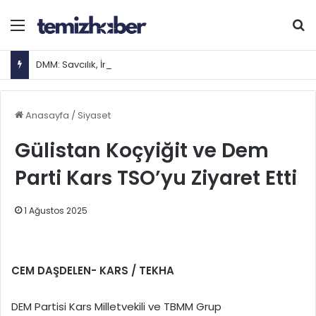
Menü
Ar
DMM: Savcılık, İmamoğlu'nun tutukluluğunun sona ermesine kadar tedbiren X hesabının erişime engellenmesini istedi
Anasayfa
/
Siyaset
Gülistan Koçyiğit ve Dem
Parti Kars TSO’yu Ziyaret Etti
1 Ağustos 2025
CEM DAŞDELEN- KARS / TEKHA
DEM Partisi Kars Milletvekili ve TBMM Grup