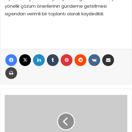
yönelik çözüm önerilerinin gündeme getirilmesi
açısından verimli bir toplantı olarak kaydedildi.
Facebook
X
LinkedIn
Tumblr
Pinterest
Reddit
VKontakte
E-Posta ile paylaş
Yazdır
Bölgesel
Amatör
Lig
Katılım
Bedeli
500