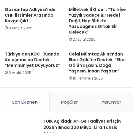
Gaziantep Adliyesi’nde
Mi̇lletveki̇li̇ Gi̇der ; “Türki̇ye
CHP’li İsimler Arasında
Yüzyılı Sadece Bi̇r Hedef
Kavga Çıktı
Deği̇l, Hep Bi̇rli̇kte
Yazacağımız Ortak Bi̇r
9 Mayıs 2025
Gelecek”
27 Eylül 2025
Türkiye’den KDC-Ruanda
Celal Mümtaz Akıncı’dan
Anlaşmasına Destek:
Eber Gölü’ne Destek: “Eber
“Memnuniyet Duyuyoruz”
Gölü Yaşasın, Doğa
Yaşasın, İnsan Yaşasın”
5 Aralık 2025
10 Temmuz 2025
Son Eklenen
Popüler
Yorumlar
TÜİK Açıkladı: Ar-Ge Faaliyetleri İçin
2026 Yılında 308 Milyar Lira Tahsis