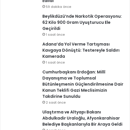
Edildi
59 dakika önce
Beylikdüzü’nde Narkotik Operasyonu:
62 Kilo 900 Gram Uyuşturucu Ele
Geçirildi
1 saat önce
Adana’da Yol Verme Tartışması
Kavgaya Dönüştü: Testereyle Saldırı
Kamerada
1 saat önce
Cumhurbaşkanı Erdoğan: Millî
Dayanışma ve Toplumsal
Bütünleşmenin Güçlendirilmesine Dair
Kanun Teklifi Gazi Meclisimizin
Takdirine Sunuldu
2 saat önce
Ulaştırma ve Altyapı Bakanı
Abdulkadir Uraloğlu, Afyonkarahisar
Belediye Başkanlarıyla Bir Araya Geldi