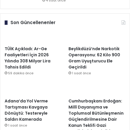
4 saat önce
Son Güncellenenler
TÜİK Açıkladı: Ar-Ge
Beylikdüzü’nde Narkotik
Faaliyetleri İçin 2026
Operasyonu: 62 Kilo 900
Yılında 308 Milyar Lira
Gram Uyuşturucu Ele
Tahsis Edildi
Geçirildi
59 dakika önce
1 saat önce
Adana’da Yol Verme
Cumhurbaşkanı Erdoğan:
Tartışması Kavgaya
Millî Dayanışma ve
Dönüştü: Testereyle
Toplumsal Bütünleşmenin
Saldırı Kamerada
Güçlendirilmesine Dair
Kanun Teklifi Gazi
1 saat önce