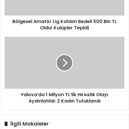
Bin
TL
Oldu!
Kulüpler
Bölgesel Amatör Lig Katılım Bedeli 500 Bin TL
Tepkili
Oldu! Kulüpler Tepkili
Yalova’da
1
Milyon
TL’lik
Hırsızlık
Olayı
Aydınlatıldı:
2
Kadın
Tutuklandı
Yalova’da 1 Milyon TL’lik Hırsızlık Olayı
Aydınlatıldı: 2 Kadın Tutuklandı
İlgili Makaleler