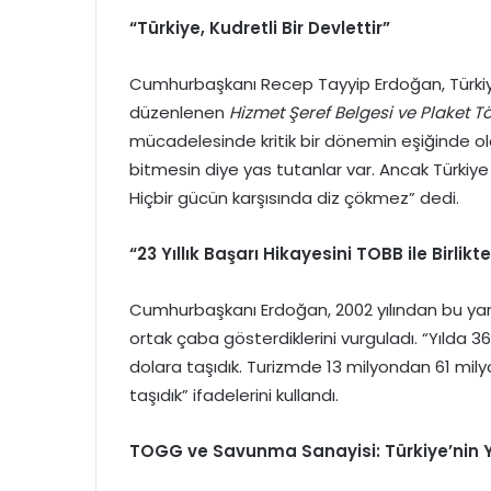
“Türkiye, Kudretli Bir Devlettir”
Cumhurbaşkanı Recep Tayyip Erdoğan, Türkiye O
düzenlenen
Hizmet Şeref Belgesi ve Plaket T
mücadelesinde kritik bir dönemin eşiğinde old
bitmesin diye yas tutanlar var. Ancak Türkiye 
Hiçbir gücün karşısında diz çökmez” dedi.
“23 Yıllık Başarı Hikayesini TOBB ile Birlikt
Cumhurbaşkanı Erdoğan, 2002 yılından bu yana 
ortak çaba gösterdiklerini vurguladı. “Yılda 36
dolara taşıdık. Turizmde 13 milyondan 61 milyon
taşıdık” ifadelerini kullandı.
TOGG ve Savunma Sanayisi: Türkiye’nin 