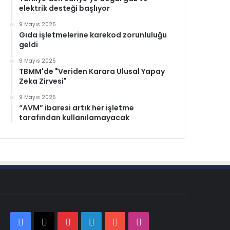
elektrik desteği başlıyor
9 Mayıs 2025
Gıda işletmelerine karekod zorunluluğu
geldi
9 Mayıs 2025
TBMM'de "Veriden Karara Ulusal Yapay
Zeka Zirvesi"
9 Mayıs 2025
“AVM” ibaresi artık her işletme
tarafından kullanılamayacak
Facebook
X
Pinterest
LinkedIn
YouTube
Instagram