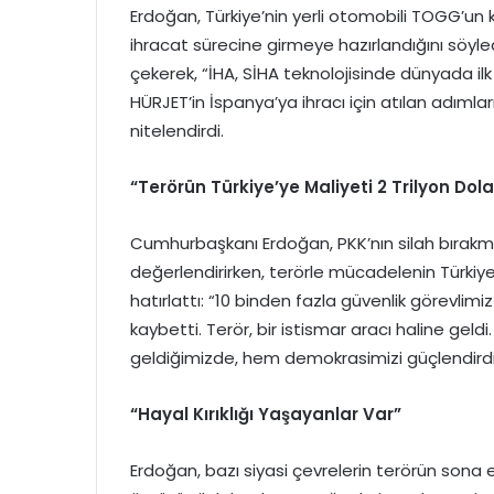
Erdoğan, Türkiye’nin yerli otomobili TOGG’un 
ihracat sürecine girmeye hazırlandığını söyl
çekerek, “İHA, SİHA teknolojisinde dünyada ilk 
HÜRJET’in İspanya’ya ihracı için atılan adımla
nitelendirdi.
“Terörün Türkiye’ye Maliyeti 2 Trilyon Dola
Cumhurbaşkanı Erdoğan, PKK’nın silah bırakma
değerlendirirken, terörle mücadelenin Türkiye
hatırlattı: “10 binden fazla güvenlik görevlim
kaybetti. Terör, bir istismar aracı haline geldi.
geldiğimizde, hem demokrasimizi güçlendirdik
“Hayal Kırıklığı Yaşayanlar Var”
Erdoğan, bazı siyasi çevrelerin terörün sona 