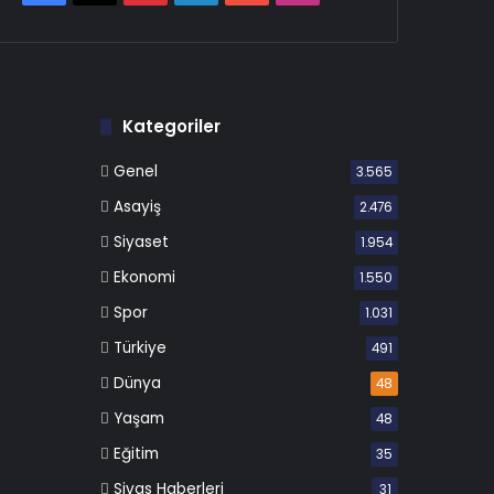
Kategoriler
Genel
3.565
Asayiş
2.476
Siyaset
1.954
Ekonomi
1.550
Spor
1.031
Türkiye
491
Dünya
48
Yaşam
48
Eğitim
35
Sivas Haberleri
31