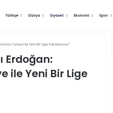
Türkiye
Dünya
Siyaset
Ekonomi
Spor
Dışişleri Bakanlığından Sudan için seyahat uyarısı: Zorunlu değilse gitmeyin
Hakkımızda
Künye
Gi
rsüz Türkiye ile Yeni Bir Lige Yükseliyoruz”
 Erdoğan:
 ile Yeni Bir Lige