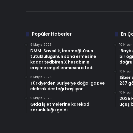
Popüler Haberler
En Ç
9 Mayıs 2025
10 Nisa
DMM: Savcılık, İmamoğlu'nun
'Baybu
tutukluluğunun sona ermesine
bir öğ
kadar tedbiren X hesabının
doğru
erişime engellenmesini istedi
10 Nisa
Siber 
8 Mayıs 2025
Türkiye’den Suriye’ye doğal gaz ve
237 gö
elektrik desteği başlıyor
10 Nisa
2025 
9 Mayıs 2025
Gıda işletmelerine karekod
uçuş b
zorunluluğu geldi