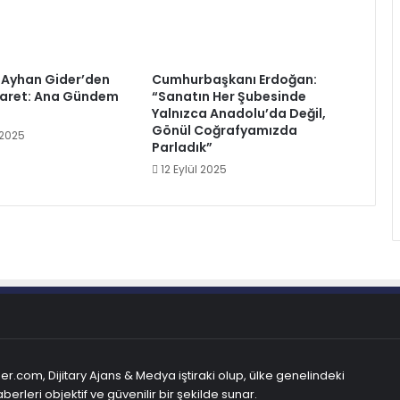
i Ayhan Gider’den
Cumhurbaşkanı Erdoğan:
yaret: Ana Gündem
“Sanatın Her Şubesinde
Yalnızca Anadolu’da Değil,
Gönül Coğrafyamızda
2025
Parladık”
12 Eylül 2025
r.com, Dijitary Ajans & Medya iştiraki olup, ülke genelindeki
berleri objektif ve güvenilir bir şekilde sunar.