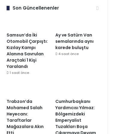
Son Güncellenenler
Samsun’da İki
Ay ve Satürn Van
Otomobil Çarpıştı:
semalarında aynı
Kızılay Kampı
karede buluştu
Alanına Savrulan
4 saat önce
Araçtaki 1 Kişi
Yaralandı
1 saat önce
Trabzon’da
Cumhurbaşkanı
Mohamed Salah
Yardımcısı Yılmaz:
Heyecanı:
Bölgemizdeki
Taraftarlar
Emperyalist
Mağazalara Akın
Tuzakları Boşa
Etti
Çıkarmaya Devam