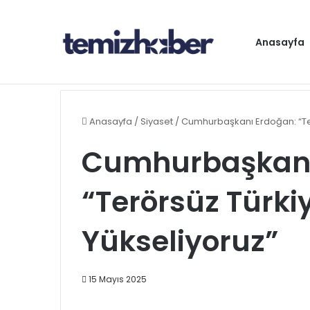
Anasayfa
Gündem
Anasayfa
/
Siyaset
/
Cumhurbaşkanı Erdoğan: “Terö
Cumhurbaşkanı
“Terörsüz Türkiye
Yükseliyoruz”
15 Mayıs 2025