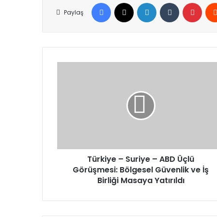
Facebook
X
LinkedIn
Tumblr
Pinte
Paylaş
Türkiye
–
Suriye
–
ABD
Üçlü
Görüşmesi:
Bölgesel
Güvenlik
ve
Türkiye – Suriye – ABD Üçlü
İş
Görüşmesi: Bölgesel Güvenlik ve İş
Birliği
Birliği Masaya Yatırıldı
Masaya
Yatırıldı