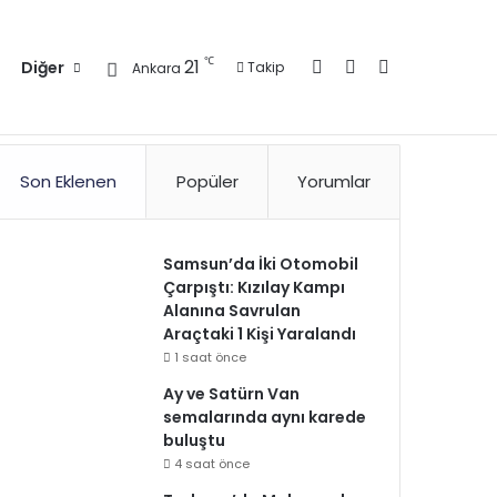
Kayıt Ol
Kenar Bölmesi
Arama yap ..
℃
21
Diğer
Takip
Ankara
zlilik Politikası
Kullanım Politikası
Reklam
İletişim
Son Eklenen
Popüler
Yorumlar
Samsun’da İki Otomobil
Çarpıştı: Kızılay Kampı
Alanına Savrulan
Araçtaki 1 Kişi Yaralandı
1 saat önce
Ay ve Satürn Van
semalarında aynı karede
buluştu
4 saat önce