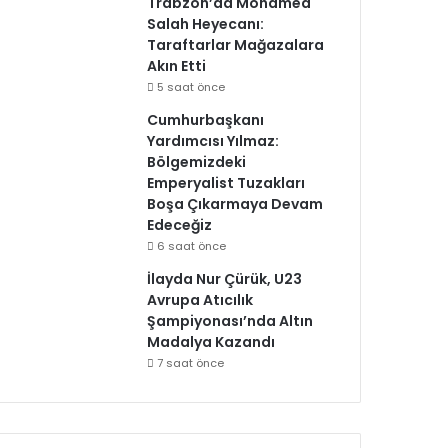
Trabzon’da Mohamed
Salah Heyecanı:
Taraftarlar Mağazalara
Akın Etti
5 saat önce
Cumhurbaşkanı
Yardımcısı Yılmaz:
Bölgemizdeki
Emperyalist Tuzakları
Boşa Çıkarmaya Devam
Edeceğiz
6 saat önce
İlayda Nur Çürük, U23
Avrupa Atıcılık
Şampiyonası’nda Altın
Madalya Kazandı
7 saat önce