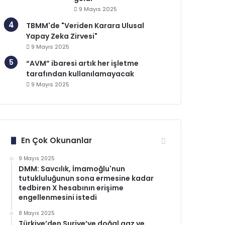
9 Mayıs 2025
TBMM'de "Veriden Karara Ulusal
Yapay Zeka Zirvesi"
9 Mayıs 2025
“AVM” ibaresi artık her işletme
tarafından kullanılamayacak
9 Mayıs 2025
En Çok Okunanlar
9 Mayıs 2025
DMM: Savcılık, İmamoğlu'nun
tutukluluğunun sona ermesine kadar
tedbiren X hesabının erişime
engellenmesini istedi
8 Mayıs 2025
Türkiye’den Suriye’ye doğal gaz ve