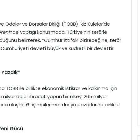
dalar ve Borsalar Birliği (TOBB) İkiz Kuleler’de
öreni
nde yaptığı konuşmada, Türkiye’nin terörle
uğunu belirterek, “Cumhur İttifakı bitireceğine, terör
Cumhuriyeti devleti büyük ve kudretli bir devlettir.
e Yazdık”
TOBB ile birlikte ekonomik istikrar ve kalkınma için
 milyar dolar ihracat yapan bir ülkeyi 265 milyar
a ulaştık. Girişimcilerimizi dünya pazarlarına birlikte
Yeni Gücü