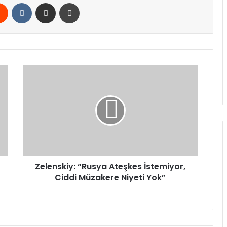
rest
Reddit
VKontakte
E-Posta ile paylaş
Yazdır
Zelenskiy:
“Rusya
Ateşkes
İstemiyor,
Ciddi
Müzakere
Niyeti
Yok”
Zelenskiy: “Rusya Ateşkes İstemiyor,
Ciddi Müzakere Niyeti Yok”