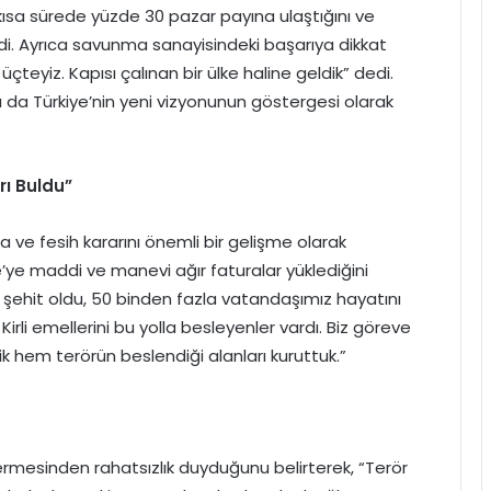
kısa sürede yüzde 30 pazar payına ulaştığını ve
edi. Ayrıca savunma sanayisindeki başarıya dikkat
üçteyiz. Kapısı çalınan bir ülke haline geldik” dedi.
rı da Türkiye’nin yeni vizyonunun göstergesi olarak
rı Buldu”
 ve fesih kararını önemli bir gelişme olarak
’ye maddi ve manevi ağır faturalar yüklediğini
iz şehit oldu, 50 binden fazla vatandaşımız hayatını
 Kirli emellerini bu yolla besleyenler vardı. Biz göreve
 hem terörün beslendiği alanları kuruttuk.”
ermesinden rahatsızlık duyduğunu belirterek, “Terör