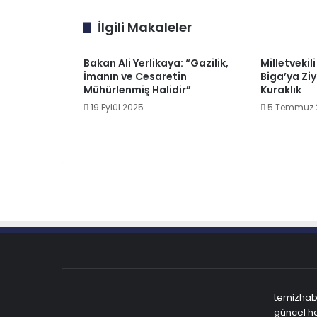
İlgili Makaleler
Bakan Ali Yerlikaya: “Gazilik,
Milletvekil
İmanın ve Cesaretin
Biga’ya Zi
Mühürlenmiş Halidir”
Kuraklık
19 Eylül 2025
5 Temmuz 
temizhabe
güncel ha