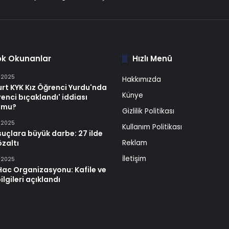
ok Okunanlar
Hızlı Menü
n 2025
Hakkımızda
rt KYK Kız Öğrenci Yurdu'nda
Künye
renci bıçaklandı' iddiası
 mu?
Gizlilik Politikası
n 2025
Kullanım Politikası
suçlara büyük darbe: 27 ilde
zaltı
Reklam
İletişim
n 2025
Hac Organizasyonu: Kafile ve
ilgileri açıklandı