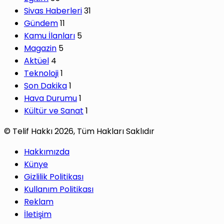
Sivas Haberleri
31
Gündem
11
Kamu İlanları
5
Magazin
5
Aktüel
4
Teknoloji
1
Son Dakika
1
Hava Durumu
1
Kültür ve Sanat
1
© Telif Hakkı 2026, Tüm Hakları Saklıdır
Hakkımızda
Künye
Gizlilik Politikası
Kullanım Politikası
Reklam
İletişim