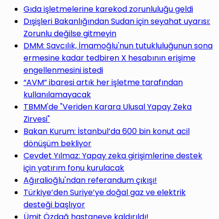
Gıda işletmelerine karekod zorunluluğu geldi
Dışişleri Bakanlığından Sudan için seyahat uyarısı:
Zorunlu değilse gitmeyin
DMM: Savcılık, İmamoğlu'nun tutukluluğunun sona
ermesine kadar tedbiren X hesabının erişime
engellenmesini istedi
“AVM” ibaresi artık her işletme tarafından
kullanılamayacak
TBMM'de "Veriden Karara Ulusal Yapay Zeka
Zirvesi"
Bakan Kurum: İstanbul’da 600 bin konut acil
dönüşüm bekliyor
Cevdet Yılmaz: Yapay zeka girişimlerine destek
için yatırım fonu kurulacak
Ağıralioğlu'ndan referandum çıkışı!
Türkiye’den Suriye’ye doğal gaz ve elektrik
desteği başlıyor
Ümit Özdağ hastaneye kaldırıldı!