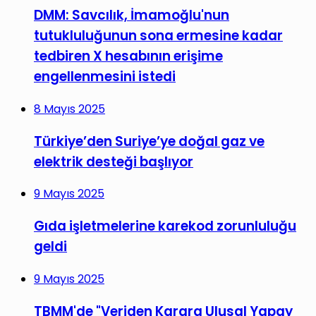
DMM: Savcılık, İmamoğlu'nun
tutukluluğunun sona ermesine kadar
tedbiren X hesabının erişime
engellenmesini istedi
8 Mayıs 2025
Türkiye’den Suriye’ye doğal gaz ve
elektrik desteği başlıyor
9 Mayıs 2025
Gıda işletmelerine karekod zorunluluğu
geldi
9 Mayıs 2025
TBMM'de "Veriden Karara Ulusal Yapay