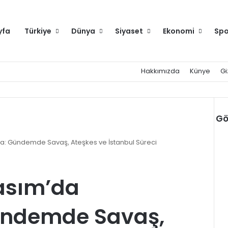
yfa
Türkiye
Dünya
Siyaset
Ekonomi
Spo
Hakkımızda
Künye
Gi
Gö
Kap
da: Gündemde Savaş, Ateşkes ve İstanbul Süreci
Kasım’da
ündemde Savaş,