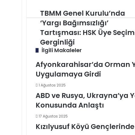
paylaş
TBMM
TBMM Genel Kurulu’nda
Genel
‘Yargı Bağımsızlığı’
Kurulu’nda
‘Yargı
Tartışması: HSK Üye Seçim
Bağımsızlığı’
Gerginliği
Tartışması:
HSK
İlgili Makaleler
Üye
Seçimi
Afyonkarahisar’da Orman Y
Gerginliği
Uygulamaya Girdi
1 Ağustos 2025
ABD ve Rusya, Ukrayna’ya Yö
Konusunda Anlaştı
17 Ağustos 2025
Kızılyusuf Köyü Gençlerinde