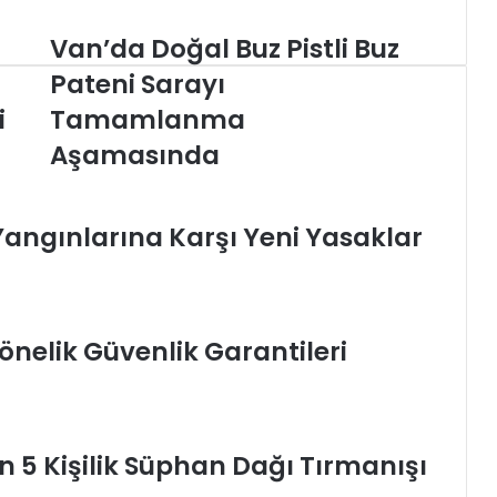
Van’da
Van’da Doğal Buz Pistli Buz
Doğal
Pateni Sarayı
Buz
Pistli
i
Tamamlanma
Buz
Aşamasında
Pateni
Sarayı
Tamamlanma
Aşamasında
angınlarına Karşı Yeni Yasaklar
nelik Güvenlik Garantileri
n 5 Kişilik Süphan Dağı Tırmanışı