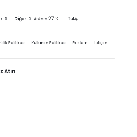
Kayıt Ol
Kenar Bölmesi
Arama yap ...
27
r
Diğer
Takip
Ankara
℃
zlilik Politikası
Kullanım Politikası
Reklam
İletişim
z Atın
alı