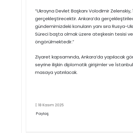
“Ukrayna Devlet Başkanı Volodimir Zelenskiy, 
gerçekleştirecektir. Ankara’da gerçekleştirile
gündemimizdeki konuların yanı sıra Rusya-Ukr
Süreci başta olmak üzere ateşkesin tesisi ve
öngörülmektedir.”
Ziyaret kapsamında, Ankara’da yapılacak görü
seyrine ilişkin diplomatik girişimler ve İstanb
masaya yatırılacak.
18 Kasım 2025
Paylaş
Facebook
X
LinkedIn
Tumblr
Pinterest
Reddit
VKontakte
E-
Yazdır
Posta
ile