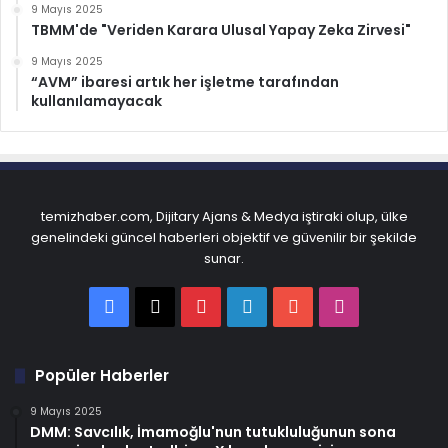
9 Mayıs 2025
TBMM'de "Veriden Karara Ulusal Yapay Zeka Zirvesi"
9 Mayıs 2025
“AVM” ibaresi artık her işletme tarafından
kullanılamayacak
temizhaber.com, Dijitary Ajans & Medya iştiraki olup, ülke
genelindeki güncel haberleri objektif ve güvenilir bir şekilde
sunar.
Facebook
X
Pinterest
LinkedIn
YouTube
Instagram
Popüler Haberler
9 Mayıs 2025
DMM: Savcılık, İmamoğlu'nun tutukluluğunun sona