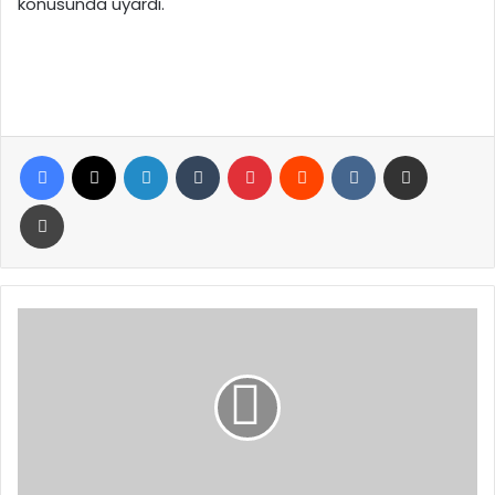
konusunda uyardı.
Facebook
X
LinkedIn
Tumblr
Pinterest
Reddit
VKontakte
E-Posta ile paylaş
Yazdır
AFAD
Yalova
İl
Müdürlüğü
AKSA
Arama
Kurtarma
Ekibi’nin