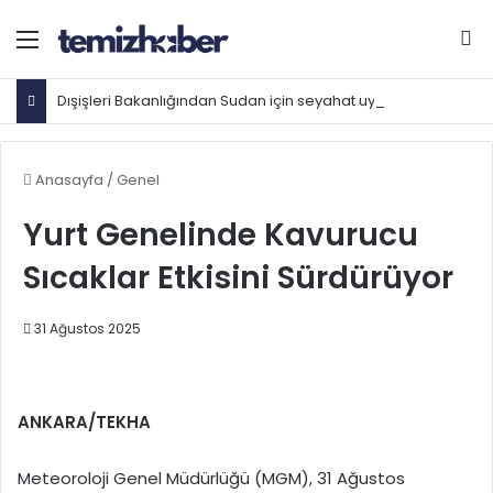
Menü
Ar
Dışişleri Bakanlığından Sudan için seyahat uyarısı: Zorunlu değilse gitmeyin
Anasayfa
/
Genel
Yurt Genelinde Kavurucu
Sıcaklar Etkisini Sürdürüyor
31 Ağustos 2025
ANKARA/TEKHA
Meteoroloji Genel Müdürlüğü (MGM), 31 Ağustos