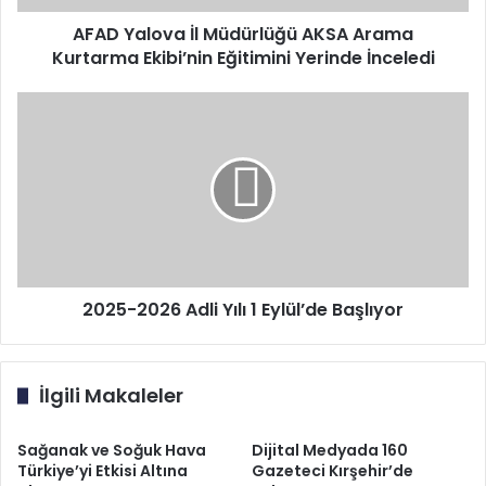
Eğitimini
Yerinde
AFAD Yalova İl Müdürlüğü AKSA Arama
İnceledi
Kurtarma Ekibi’nin Eğitimini Yerinde İnceledi
2025-
2026
Adli
Yılı
1
Eylül’de
Başlıyor
2025-2026 Adli Yılı 1 Eylül’de Başlıyor
İlgili Makaleler
Sağanak ve Soğuk Hava
Dijital Medyada 160
Türkiye’yi Etkisi Altına
Gazeteci Kırşehir’de