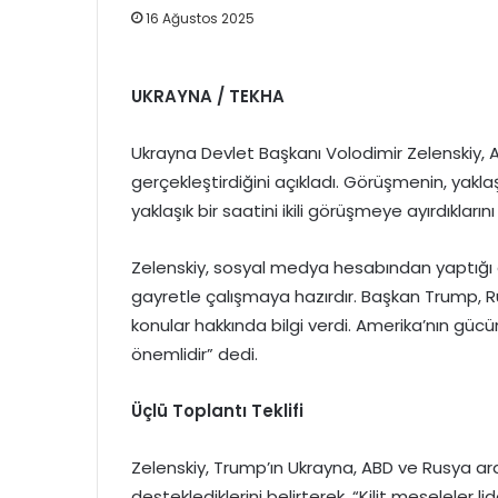
16 Ağustos 2025
UKRAYNA / TEKHA
Ukrayna Devlet Başkanı Volodimir Zelenskiy,
gerçekleştirdiğini açıkladı. Görüşmenin, yakla
yaklaşık bir saatini ikili görüşmeye ayırdıklarını
Zelenskiy, sosyal medya hesabından yaptığı 
gayretle çalışmaya hazırdır. Başkan Trump, Ru
konular hakkında bilgi verdi. Amerika’nın güc
önemlidir” dedi.
Üçlü Toplantı Teklifi
Zelenskiy, Trump’ın Ukrayna, ABD ve Rusya ara
desteklediklerini belirterek, “Kilit meseleler 