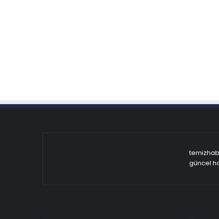
temizhabe
güncel ha