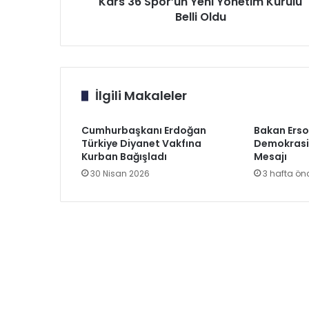
Kars 36 Spor’un Yeni Yönetim Kurulu
Belli Oldu
İlgili Makaleler
Cumhurbaşkanı Erdoğan
Bakan Ers
Türkiye Diyanet Vakfına
Demokrasi V
Kurban Bağışladı
Mesajı
30 Nisan 2026
3 hafta ön