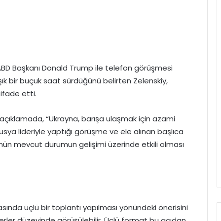
 ABD Başkanı Donald Trump ile telefon görüşmesi
şık bir buçuk saat sürdüğünü belirten Zelenskiy,
 ifade etti.
açıklamada, “Ukrayna, barışa ulaşmak için azami
sya lideriyle yaptığı görüşme ve ele alınan başlıca
ünün mevcut durumun gelişimi üzerinde etkili olması
sında üçlü bir toplantı yapılması yönündeki önerisini
liderler düzeyinde görüşülebilir. Üçlü format bu açıdan