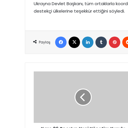
Ukrayna Devlet Başkanı, tüm ortaklarla koord
destekçi ülkelerine teşekkür ettiğini söyledi.
Facebook
X
LinkedIn
Tumblr
Pint
Paylaş
Kars
36
Spor’un
Yeni
Yönetim
Kurulu
Belli
Oldu