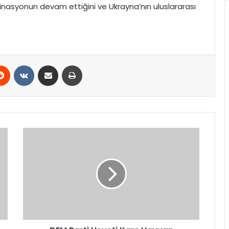
inasyonun devam ettiğini ve Ukrayna’nın uluslararası
erest
Reddit
VKontakte
E-Posta ile paylaş
Yazdır
DEM
Parti
Heyeti
Kars
Hayvan
Barınağında
Yaşanan
Olayı
Kınadı