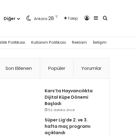
Kayıt Ol
Kenar Bölmesi
Arama yap ..
℃
28
Diğer
Takip
Ankara
zlilik Politikası
Kullanım Politikası
Reklam
İletişim
Son Eklenen
Popüler
Yorumlar
Kars’ta Hayvancılıkta
Dijital Küpe Dönemi
Başladı
52 dakika önce
Süper Lig’de 2. ve 3.
hafta maç programı
açıklandı