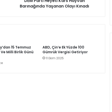
DEM Parti Heyeti Kars Hayvan
Barınağında Yaşanan Olayı Kınadı
oy’dan 15 Temmuz
ABD, Çin’e Ek Yüzde 100
e Milli Birlik Günü
Gümrük Vergisi Getiriyor
11 Ekim 2025
ce