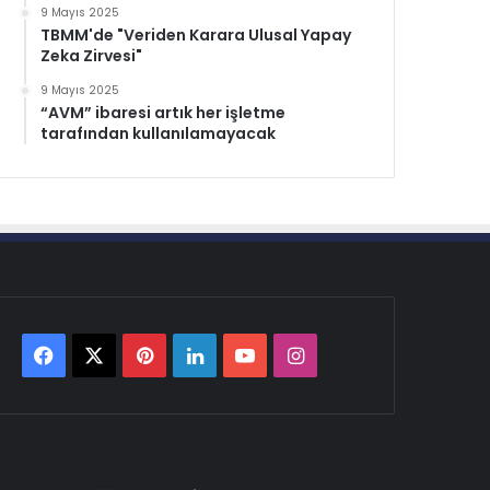
9 Mayıs 2025
TBMM'de "Veriden Karara Ulusal Yapay
Zeka Zirvesi"
9 Mayıs 2025
“AVM” ibaresi artık her işletme
tarafından kullanılamayacak
Facebook
X
Pinterest
LinkedIn
YouTube
Instagram