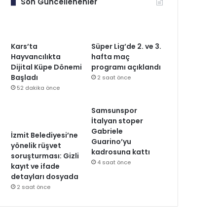
Son Güncellenenler
Kars’ta
Süper Lig’de 2. ve 3.
Hayvancılıkta
hafta maç
Dijital Küpe Dönemi
programı açıklandı
Başladı
2 saat önce
52 dakika önce
Samsunspor
İtalyan stoper
Gabriele
İzmit Belediyesi’ne
Guarino’yu
yönelik rüşvet
kadrosuna kattı
soruşturması: Gizli
4 saat önce
kayıt ve ifade
detayları dosyada
2 saat önce