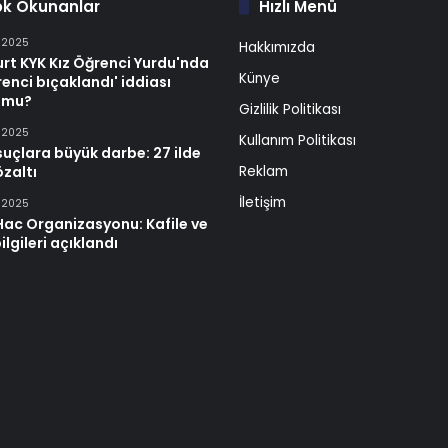
ok Okunanlar
Hızlı Menü
n 2025
Hakkımızda
rt KYK Kız Öğrenci Yurdu'nda
Künye
renci bıçaklandı' iddiası
 mu?
Gizlilik Politikası
n 2025
Kullanım Politikası
suçlara büyük darbe: 27 ilde
zaltı
Reklam
İletişim
n 2025
Hac Organizasyonu: Kafile ve
ilgileri açıklandı