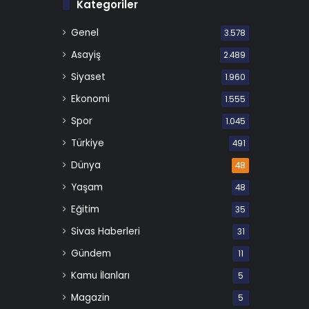
Kategoriler
Genel
3.578
Asayiş
2.489
Siyaset
1.960
Ekonomi
1.555
Spor
1.045
Türkiye
491
Dünya
48
Yaşam
48
Eğitim
35
Sivas Haberleri
31
Gündem
11
Kamu İlanları
5
Magazin
5