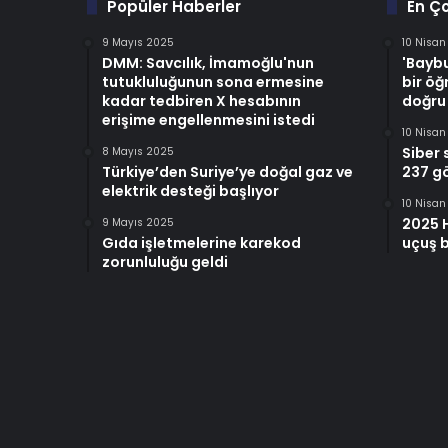
Popüler Haberler
En Ç
9 Mayıs 2025
10 Nisa
DMM: Savcılık, İmamoğlu'nun
'Baybu
tutukluluğunun sona ermesine
bir öğ
kadar tedbiren X hesabının
doğru
erişime engellenmesini istedi
10 Nisa
Siber 
8 Mayıs 2025
Türkiye’den Suriye’ye doğal gaz ve
237 gö
elektrik desteği başlıyor
10 Nisa
2025 
9 Mayıs 2025
Gıda işletmelerine karekod
uçuş b
zorunluluğu geldi