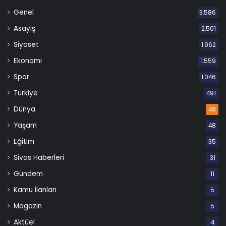
Genel
3.586
Asayiş
2.501
Siyaset
1.962
Ekonomi
1.559
Spor
1.046
Türkiye
491
Dünya
48
Yaşam
48
Eğitim
35
Sivas Haberleri
31
Gündem
11
Kamu İlanları
5
Magazin
5
Aktüel
4