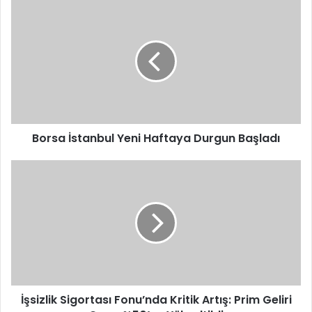
Borsa
İstanbul
Yeni
Haftaya
Durgun
Başladı
Borsa İstanbul Yeni Haftaya Durgun Başladı
İşsizlik
Sigortası
Fonu’nda
Kritik
Artış:
Prim
Geliri
Oranı
%50’ye
Yükseltildi
İşsizlik Sigortası Fonu’nda Kritik Artış: Prim Geliri