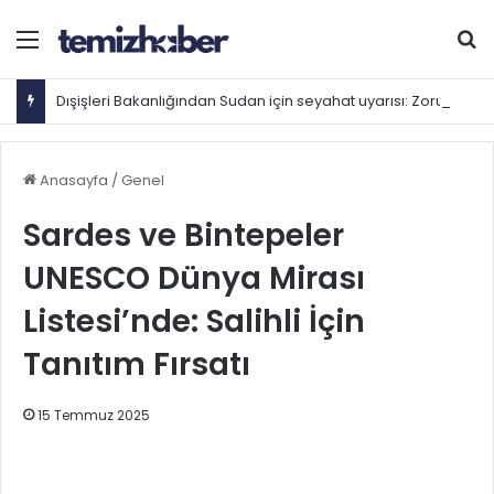
Menü
Ar
Dışişleri Bakanlığından Sudan için seyahat uyarısı: Zorunlu değilse gitmeyin
Anasayfa
/
Genel
Sardes ve Bintepeler
UNESCO Dünya Mirası
Listesi’nde: Salihli İçin
Tanıtım Fırsatı
15 Temmuz 2025