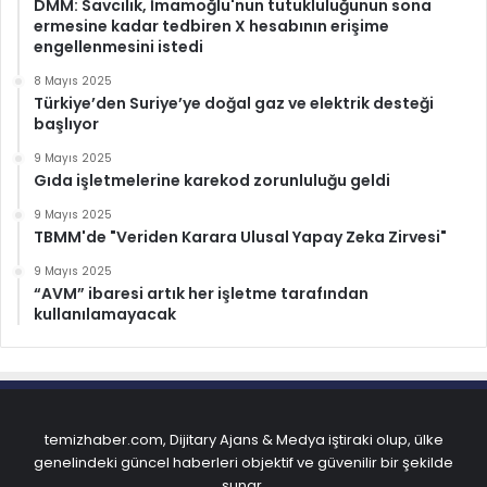
DMM: Savcılık, İmamoğlu'nun tutukluluğunun sona
ermesine kadar tedbiren X hesabının erişime
engellenmesini istedi
8 Mayıs 2025
Türkiye’den Suriye’ye doğal gaz ve elektrik desteği
başlıyor
9 Mayıs 2025
Gıda işletmelerine karekod zorunluluğu geldi
9 Mayıs 2025
TBMM'de "Veriden Karara Ulusal Yapay Zeka Zirvesi"
9 Mayıs 2025
“AVM” ibaresi artık her işletme tarafından
kullanılamayacak
temizhaber.com, Dijitary Ajans & Medya iştiraki olup, ülke
genelindeki güncel haberleri objektif ve güvenilir bir şekilde
sunar.