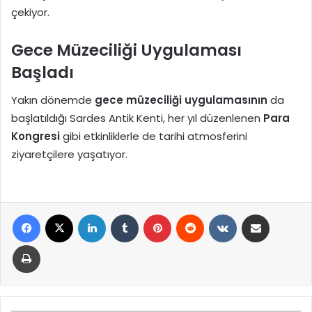
çekiyor.
Gece Müzeciliği Uygulaması
Başladı
Yakın dönemde
gece müzeciliği uygulamasının
da
başlatıldığı Sardes Antik Kenti, her yıl düzenlenen
Para
Kongresi
gibi etkinliklerle de tarihi atmosferini
ziyaretçilere yaşatıyor.
Facebook
X
LinkedIn
Tumblr
Pinterest
Reddit
VKontakte
E-Posta ile paylaş
Yazdır