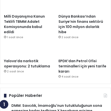
Milli Dayanışma Kanun
Dünya Bankası’ndan
Teklifi TBMM Adalet
Suriye’nin finans sektörü
Komisyonunda kabul
için 100 milyon dolarlık
edildi
hibe
1 saat önce
2 saat önce
Yalova’da narkotik
EPDK’dan Petrol Ofisi
operasyonu: 2 tutuklama
terminalleri için yeni tarife
kararı
2 saat önce
4 saat önce
Popüler Haberler
DMM: Savcılık, İmamoğlu'nun tutukluluğunun sona
ermesine kadar tedbiren X hesabının erişime