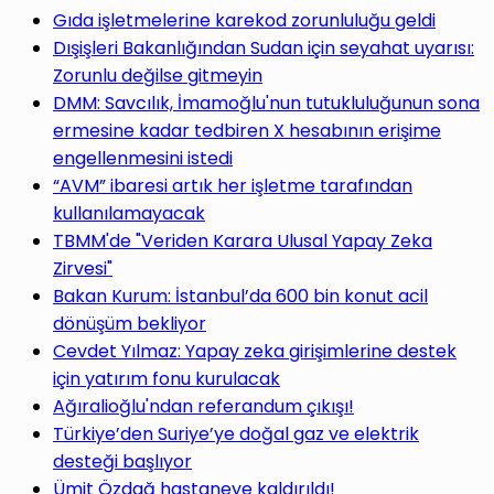
Gıda işletmelerine karekod zorunluluğu geldi
Dışişleri Bakanlığından Sudan için seyahat uyarısı:
Zorunlu değilse gitmeyin
DMM: Savcılık, İmamoğlu'nun tutukluluğunun sona
ermesine kadar tedbiren X hesabının erişime
engellenmesini istedi
“AVM” ibaresi artık her işletme tarafından
kullanılamayacak
TBMM'de "Veriden Karara Ulusal Yapay Zeka
Zirvesi"
Bakan Kurum: İstanbul’da 600 bin konut acil
dönüşüm bekliyor
Cevdet Yılmaz: Yapay zeka girişimlerine destek
için yatırım fonu kurulacak
Ağıralioğlu'ndan referandum çıkışı!
Türkiye’den Suriye’ye doğal gaz ve elektrik
desteği başlıyor
Ümit Özdağ hastaneye kaldırıldı!