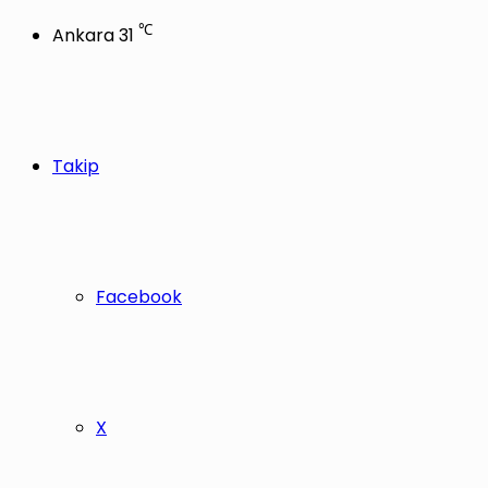
℃
Ankara
31
Takip
Facebook
X