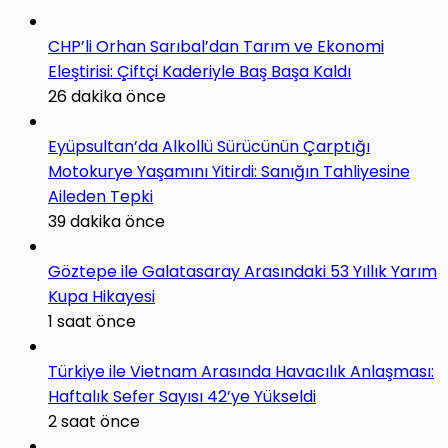
CHP’li Orhan Sarıbal’dan Tarım ve Ekonomi
Eleştirisi: Çiftçi Kaderiyle Baş Başa Kaldı
26 dakika önce
Eyüpsultan’da Alkollü Sürücünün Çarptığı
Motokurye Yaşamını Yitirdi: Sanığın Tahliyesine
Aileden Tepki
39 dakika önce
Göztepe ile Galatasaray Arasındaki 53 Yıllık Yarım
Kupa Hikayesi
1 saat önce
Türkiye ile Vietnam Arasında Havacılık Anlaşması:
Haftalık Sefer Sayısı 42’ye Yükseldi
2 saat önce