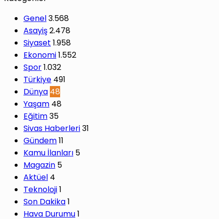
Genel
3.568
Asayiş
2.478
Siyaset
1.958
Ekonomi
1.552
Spor
1.032
Türkiye
491
Dünya
48
Yaşam
48
Eğitim
35
Sivas Haberleri
31
Gündem
11
Kamu İlanları
5
Magazin
5
Aktüel
4
Teknoloji
1
Son Dakika
1
Hava Durumu
1