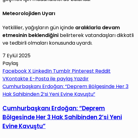
Meteorolojiden Uyarı
Yetkililer, yağışların gün içinde
aralıklarla devam
etmesinin beklendiğini
belirterek vatandaşları dikkatli
ve tedbirli olmaları konusunda uyardı.
7 Eylül 2025
Paylaş
Facebook
X
LinkedIn
Tumblr
Pinterest
Reddit
VKontakte
E-Posta ile paylaş
Yazdır
Cumhurbaşkanı Erdoğan: “Deprem Bölgesinde Her 3
Hak Sahibinden 2’si Yeni Evine Kavuştu”
Cumhurbaşkanı Erdoğan: “Deprem
Bölgesinde Her 3 Hak Sahibinden 2’si Yeni
Evine Kavuştu”