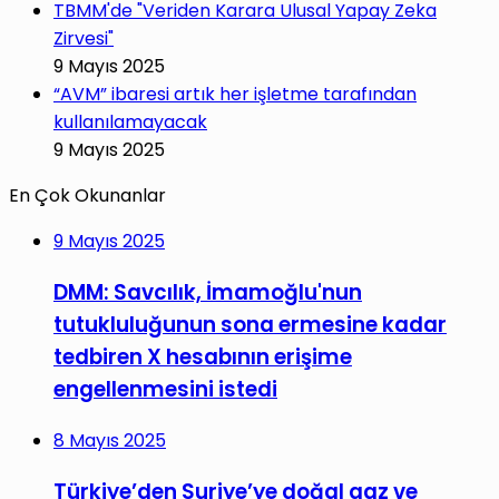
TBMM'de "Veriden Karara Ulusal Yapay Zeka
Zirvesi"
9 Mayıs 2025
“AVM” ibaresi artık her işletme tarafından
kullanılamayacak
9 Mayıs 2025
En Çok Okunanlar
9 Mayıs 2025
DMM: Savcılık, İmamoğlu'nun
tutukluluğunun sona ermesine kadar
tedbiren X hesabının erişime
engellenmesini istedi
8 Mayıs 2025
Türkiye’den Suriye’ye doğal gaz ve