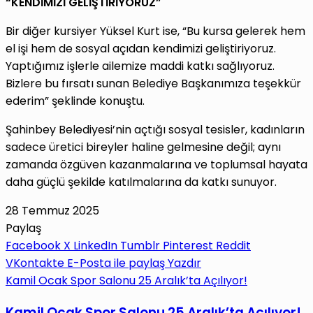
“KENDİMİZİ GELİŞTİRİYORUZ”
Bir diğer kursiyer Yüksel Kurt ise, “Bu kursa gelerek hem
el işi hem de sosyal açıdan kendimizi geliştiriyoruz.
Yaptığımız işlerle ailemize maddi katkı sağlıyoruz.
Bizlere bu fırsatı sunan Belediye Başkanımıza teşekkür
ederim” şeklinde konuştu.
Şahinbey Belediyesi’nin açtığı sosyal tesisler, kadınların
sadece üretici bireyler haline gelmesine değil; aynı
zamanda özgüven kazanmalarına ve toplumsal hayata
daha güçlü şekilde katılmalarına da katkı sunuyor.
28 Temmuz 2025
Paylaş
Facebook
X
LinkedIn
Tumblr
Pinterest
Reddit
VKontakte
E-Posta ile paylaş
Yazdır
Kamil Ocak Spor Salonu 25 Aralık’ta Açılıyor!
Kamil Ocak Spor Salonu 25 Aralık’ta Açılıyor!