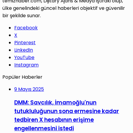
temizhaber.com, Dijitary Ajans & Medya iştiraki olup,
ülke genelindeki güncel haberleri objektif ve güvenilir
bir şekilde sunar.
Facebook
X
Pinterest
LinkedIn
YouTube
Instagram
Popüler Haberler
9 Mayıs 2025
DMM: Savcılık, İmamoğlu'nun
tutukluluğunun sona ermesine kadar
tedbiren X hesabının erişime
engellenmesini istedi