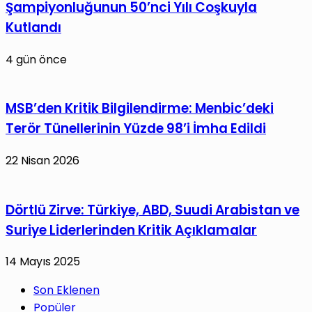
Şampiyonluğunun 50’nci Yılı Coşkuyla
Kutlandı
4 gün önce
MSB’den Kritik Bilgilendirme: Menbic’deki
Terör Tünellerinin Yüzde 98’i İmha Edildi
22 Nisan 2026
Dörtlü Zirve: Türkiye, ABD, Suudi Arabistan ve
Suriye Liderlerinden Kritik Açıklamalar
14 Mayıs 2025
Son Eklenen
Popüler