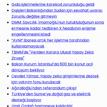
Gıda işletmelerine karekod zorunluluğu geldi
Dışişleri Bakanlığından Sudan için seyahat uyarısı:
Zorunlu değilse gitmeyin
DMM: Savcılık, İmamoğlu'nun tutukluluğunun sona
ermesine kadar tedbiren X hesabının erişime
engellenmesini istedi
“AVM” ibaresi artık her işletme tarafından
kullanılamayacak
TBMM'de "Veriden Karara Ulusal Yapay Zeka
Zirvesi"
Bakan Kurum: İstanbul’da 600 bin konut acil
dönüşüm bekliyor
Cevdet Yılmaz: Yapay zeka girişimlerine destek
için yatırım fonu kurulacak
Ağıralioğlu'ndan referandum çıkışı!
Türkiye’den Suriye’ye doğal gaz ve elektrik
desteği başlıyor
Ümit Özdağ hastaneye kaldırıldı!