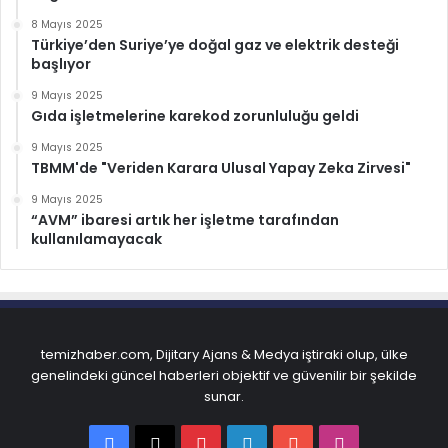
8 Mayıs 2025
Türkiye’den Suriye’ye doğal gaz ve elektrik desteği
başlıyor
9 Mayıs 2025
Gıda işletmelerine karekod zorunluluğu geldi
9 Mayıs 2025
TBMM'de "Veriden Karara Ulusal Yapay Zeka Zirvesi"
9 Mayıs 2025
“AVM” ibaresi artık her işletme tarafından
kullanılamayacak
temizhaber.com, Dijitary Ajans & Medya iştiraki olup, ülke
genelindeki güncel haberleri objektif ve güvenilir bir şekilde
sunar.
Facebook
X
Pinterest
LinkedIn
YouTube
Instagram