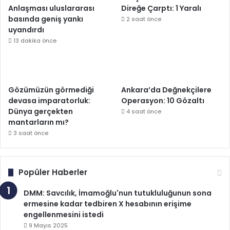
Anlaşması uluslararası
Direğe Çarptı: 1 Yaralı
basında geniş yankı
2 saat önce
uyandırdı
13 dakika önce
Gözümüzün görmediği
Ankara’da Değnekçilere
devasa imparatorluk:
Operasyon: 10 Gözaltı
Dünya gerçekten
4 saat önce
mantarların mı?
3 saat önce
Popüler Haberler
DMM: Savcılık, İmamoğlu'nun tutukluluğunun sona
ermesine kadar tedbiren X hesabının erişime
engellenmesini istedi
9 Mayıs 2025