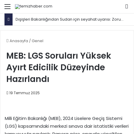
Menü
Ar
Dışişleri Bakanlığından Sudan için seyahat uyarısı: Zorunlu değilse gitmeyin
Anasayfa
/
Genel
MEB: LGS Soruları Yüksek
Ayırt Edicilik Düzeyinde
Hazırlandı
19 Temmuz 2025
Milli Eğitim Bakanlığı (MEB), 2024 Liselere Geçiş Sistemi
(LGS) kapsamındaki merkezi sınava dair istatistiki verileri
kamuoyuyla paylaştı. Rapora göre, sınavda yöneltilen