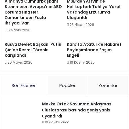
Almanya Cumhurbaşkanı
MSB’den Artvin’de
Steinmeier: Avrupa’nın ABD
Helikopterli Tahliye: Yaralı
Korumasına Her
Vatandaş Erzurum’a
Zamankinden Fazla
Ulaştırıldı
İhtiyacı Var
23 Nisan 2026
6 Mayıs 2026
Rusya Devlet Başkanı Putin
Kars’ta Atatürk’e Hakaret
Çin’de Resmi Törenle
Paylaşımlarına Erişim
Karşılandı
Engeli
20 Mayıs 2026
16 Kasım 2025
Son Eklenen
Popüler
Yorumlar
Mekke Ortak Savunma Anlaşması
uluslararası basında geniş yankı
uyandırdı
13 dakika önce