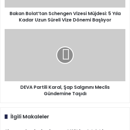
Kadar
Uzun
Süreli
Bakan Bolat’tan Schengen Vizesi Müjdesi: 5 Yıla
Vize
Kadar Uzun Süreli Vize Dönemi Başlıyor
Dönemi
Başlıyor
DEVA
Partili
Karal,
Şap
Salgınını
Meclis
Gündemine
Taşıdı
DEVA Partili Karal, Şap Salgınını Meclis
Gündemine Taşıdı
İlgili Makaleler