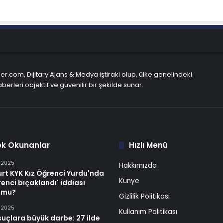
r.com, Dijitary Ajans & Medya iştiraki olup, ülke genelindeki
berleri objektif ve güvenilir bir şekilde sunar.
ok Okunanlar
Hızlı Menü
n 2025
Hakkımızda
rt KYK Kız Öğrenci Yurdu'nda
Künye
renci bıçaklandı' iddiası
 mu?
Gizlilik Politikası
n 2025
Kullanım Politikası
suçlara büyük darbe: 27 ilde