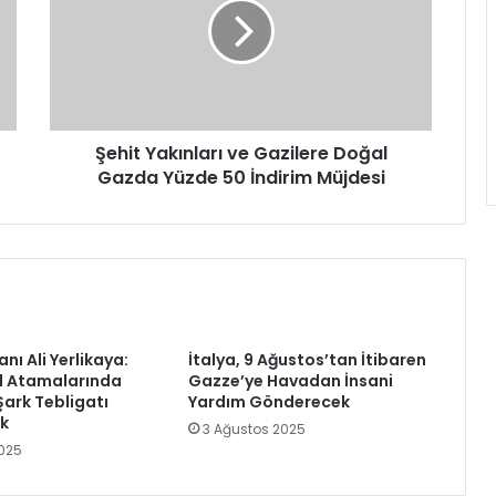
Gazilere
Doğal
Gazda
Yüzde
50
İndirim
Müjdesi
Şehit Yakınları ve Gazilere Doğal
Gazda Yüzde 50 İndirim Müjdesi
anı Ali Yerlikaya:
İtalya, 9 Ağustos’tan İtibaren
l Atamalarında
Gazze’ye Havadan İnsani
Şark Tebligatı
Yardım Gönderecek
ak
3 Ağustos 2025
025