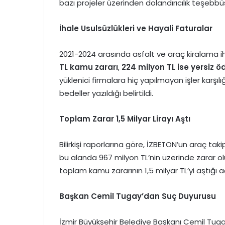
bazı projeler üzerinden dolandırıcılık teşebbü
İhale Usulsüzlükleri ve Hayali Faturalar
2021-2024 arasında asfalt ve araç kiralama 
TL kamu zararı
,
224 milyon TL ise yersiz 
yüklenici firmalara hiç yapılmayan işler karşı
bedeller yazıldığı belirtildi.
Toplam Zarar 1,5 Milyar Lirayı Aştı
Bilirkişi raporlarına göre, İZBETON’un araç t
bu alanda 967 milyon TL’nin üzerinde zarar ol
toplam kamu zararının 1,5 milyar TL’yi aştığı aç
Başkan Cemil Tugay’dan Suç Duyurusu
İzmir Büyükşehir Belediye Başkanı Cemil Tuga