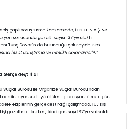
geniş çaplı soruşturma kapsamında, İZBETON A.Ş. ve
syon sonucunda gözaltı sayısı 137’ye ulaştı.
şkanı Tunç Soyer’in de bulunduğu çok sayıda isim
sına fesat karıştırma ve nitelikli dolandırıcılık”
Gerçekleştirildi
lü Suçlar Bürosu ile Organize Suçlar Bürosu’ndan
n koordinasyonunda yürütülen operasyon, önceki gün
ele ekiplerinin gerçekleştirdiği çalışmada, 157 kişi
kişi gözaltına alınırken, ikinci gün sayı 137’ye yükseldi.