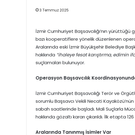
3 Temmuz 2025
İzmir Cumhuriyet Başsavcılığı’nın yürüttüğü 
bazı kooperatiflere yönelik düzenlenen opera
Aralarında eski İzmir Büyükşehir Belediye Ba
hakkında
“ihaleye fesat karıştırma, edimin ifa
suçlamaları bulunuyor.
Operasyon Başsavcılık Koordinasyonunda 
İzmir Cumhuriyet Başsavcılığı Terör ve Örgüt
sorumlu Başsavcı Vekili Necati Kayaközü’nü
sabah saatlerinde başladı. Mali Suçlarla Mücad
hakkında gözaltı kararı çıkarıldı. İlk etapta 126 
Aralarında Tanınmış İsimler Var