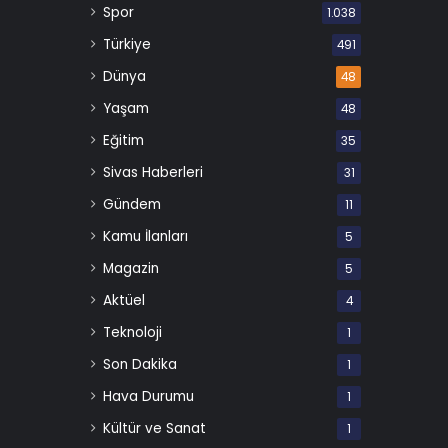
Spor
1.038
Türkiye
491
Dünya
48
Yaşam
48
Eğitim
35
Sivas Haberleri
31
Gündem
11
Kamu İlanları
5
Magazin
5
Aktüel
4
Teknoloji
1
Son Dakika
1
Hava Durumu
1
Kültür ve Sanat
1