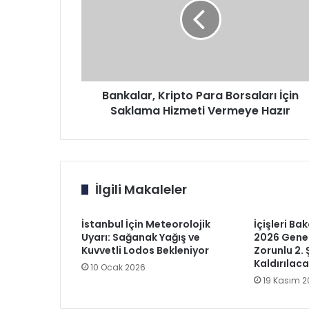
Borsaları
İçin
Saklama
Hizmeti
Vermeye
Hazır
Bankalar, Kripto Para Borsaları İçin
Saklama Hizmeti Vermeye Hazır
İlgili Makaleler
İstanbul İçin Meteorolojik
İçişleri Bak
Uyarı: Sağanak Yağış ve
2026 Gene
Kuvvetli Lodos Bekleniyor
Zorunlu 2. 
Kaldırılac
10 Ocak 2026
19 Kasım 2