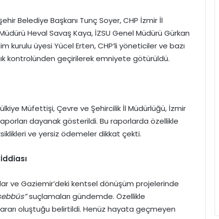
şehir Belediye Başkanı Tunç Soyer, CHP İzmir İl
l Müdürü Heval Savaş Kaya, İZSU Genel Müdürü Gürkan
m kurulu üyesi Yücel Erten, CHP’li yöneticiler ve bazı
ağlık kontrolünden geçirilerek emniyete götürüldü.
lkiye Müfettişi, Çevre ve Şehircilik İl Müdürlüğü, İzmir
 raporları dayanak gösterildi. Bu raporlarda özellikle
klikleri ve yersiz ödemeler dikkat çekti.
 İddiası
r ve Gaziemir’deki kentsel dönüşüm projelerinde
eşebbüs”
suçlamaları gündemde. Özellikle
ararı oluştuğu belirtildi. Henüz hayata geçmeyen