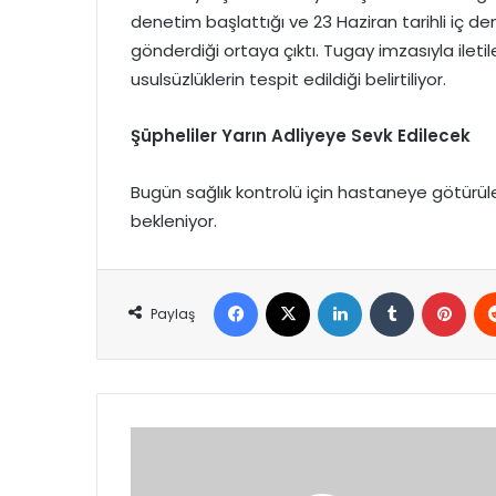
denetim başlattığı ve 23 Haziran tarihli iç d
gönderdiği ortaya çıktı. Tugay imzasıyla iletile
usulsüzlüklerin tespit edildiği belirtiliyor.
Şüpheliler Yarın Adliyeye Sevk Edilecek
Bugün sağlık kontrolü için hastaneye götürüle
bekleniyor.
Facebook
X
LinkedIn
Tumblr
Pint
Paylaş
Bankalar,
Kripto
Para