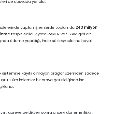
sleri de dosyada yer aldı.
ihalelerinde yapılan işlemlerde toplamda
243 milyon
ödeme
tespit edildi. Ayrıca RAMER ve SİYAM gibi alt
lığında ödeme yapıldığı, ihale sözleşmelerine hayali
akip sistemine kayıtlı olmayan araçlar üzerinden sadece
uştu. Tüm kalemler bir araya getirildiğinde ise
ıklandı.
y’ın, göreve geldikten sonra önceki döneme ilişkin