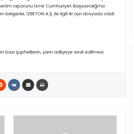
enetim raporunu İzmir Cumhuriyet Başsavcılığı’na
n belgede, İZBETON A.Ş. ile ilgili iki ayrı dosyada ciddi
n bazı şüphelilerin, yarın adliyeye sevk edilmesi
erest
Reddit
VKontakte
E-Posta ile paylaş
Yazdır
Şehit
Yakınları
ve