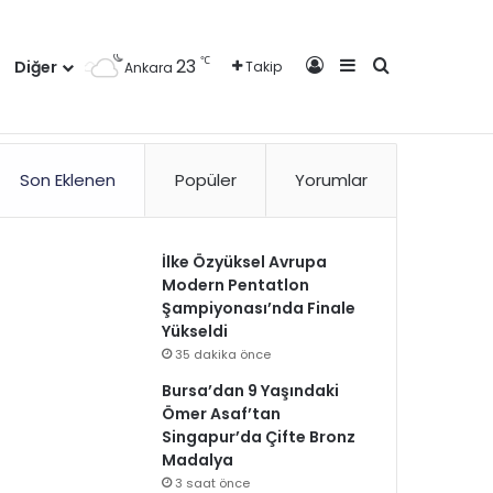
Kayıt Ol
Kenar Bölmesi
Arama yap ..
℃
23
Diğer
Takip
Ankara
zlilik Politikası
Kullanım Politikası
Reklam
İletişim
Son Eklenen
Popüler
Yorumlar
İlke Özyüksel Avrupa
Modern Pentatlon
Şampiyonası’nda Finale
Yükseldi
35 dakika önce
Bursa’dan 9 Yaşındaki
Ömer Asaf’tan
Singapur’da Çifte Bronz
Madalya
3 saat önce