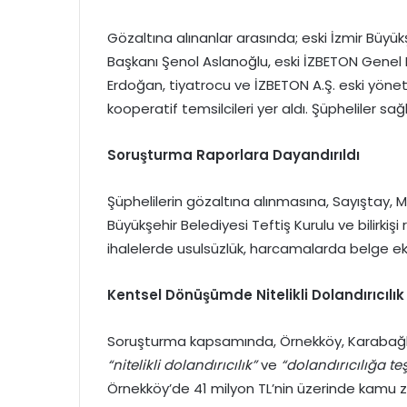
Gözaltına alınanlar arasında; eski İzmir Büyük
Başkanı Şenol Aslanoğlu, eski İZBETON Gene
Erdoğan, tiyatrocu ve İZBETON A.Ş. eski yöneti
kooperatif temsilcileri yer aldı. Şüpheliler s
Soruşturma Raporlara Dayandırıldı
Şüphelilerin gözaltına alınmasına, Sayıştay, Mü
Büyükşehir Belediyesi Teftiş Kurulu ve bilirkişi
ihalelerde usulsüzlük, harcamalarda belge eksi
Kentsel Dönüşümde Nitelikli Dolandırıcılık
Soruşturma kapsamında, Örnekköy, Karabağla
“nitelikli dolandırıcılık”
ve
“dolandırıcılığa t
Örnekköy’de 41 milyon TL’nin üzerinde kamu z