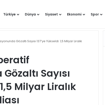
Türkiye
Dünya
Siyaset
Ekonomi
Spor
Dışişleri Bakanlığından Sudan için seyahat uyarısı: Zorunlu değilse gitmeyin
Hakkımızda
Künye
Gi
nunda Gözaltı Sayısı 137’ye Yükseldi: 1,5 Milyar Liralık
eratif
Gözaltı Sayısı
1,5 Milyar Liralık
iası