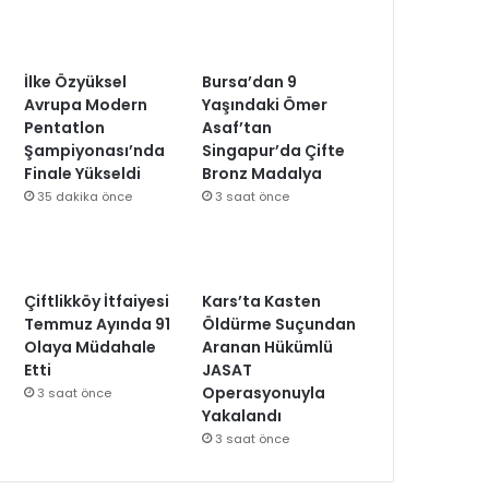
İlke Özyüksel
Bursa’dan 9
Avrupa Modern
Yaşındaki Ömer
Pentatlon
Asaf’tan
Şampiyonası’nda
Singapur’da Çifte
Finale Yükseldi
Bronz Madalya
35 dakika önce
3 saat önce
Çiftlikköy İtfaiyesi
Kars’ta Kasten
Temmuz Ayında 91
Öldürme Suçundan
Olaya Müdahale
Aranan Hükümlü
Etti
JASAT
Operasyonuyla
3 saat önce
Yakalandı
3 saat önce