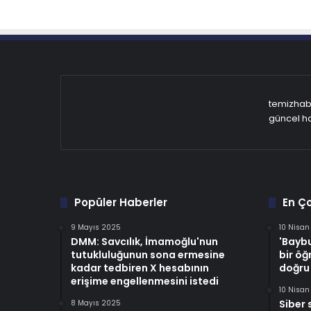
temizhabe
güncel ha
Popüler Haberler
En Ç
9 Mayıs 2025
10 Nisa
DMM: Savcılık, İmamoğlu'nun
'Baybu
tutukluluğunun sona ermesine
bir öğ
kadar tedbiren X hesabının
doğru
erişime engellenmesini istedi
10 Nisa
Siber 
8 Mayıs 2025