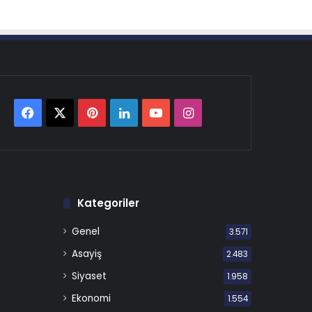
Facebook
X
Pinterest
LinkedIn
YouTube
Instagram
Kategoriler
Genel
3.571
Asayiş
2.483
Siyaset
1.958
Ekonomi
1.554