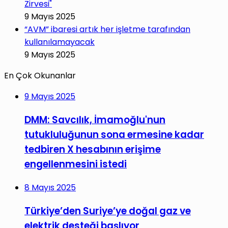
Zirvesi"
9 Mayıs 2025
“AVM” ibaresi artık her işletme tarafından
kullanılamayacak
9 Mayıs 2025
En Çok Okunanlar
9 Mayıs 2025
DMM: Savcılık, İmamoğlu'nun
tutukluluğunun sona ermesine kadar
tedbiren X hesabının erişime
engellenmesini istedi
8 Mayıs 2025
Türkiye’den Suriye’ye doğal gaz ve
elektrik desteği başlıyor