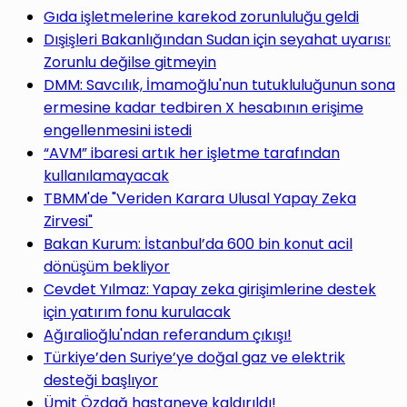
Gıda işletmelerine karekod zorunluluğu geldi
Dışişleri Bakanlığından Sudan için seyahat uyarısı:
Zorunlu değilse gitmeyin
DMM: Savcılık, İmamoğlu'nun tutukluluğunun sona
ermesine kadar tedbiren X hesabının erişime
engellenmesini istedi
“AVM” ibaresi artık her işletme tarafından
kullanılamayacak
TBMM'de "Veriden Karara Ulusal Yapay Zeka
Zirvesi"
Bakan Kurum: İstanbul’da 600 bin konut acil
dönüşüm bekliyor
Cevdet Yılmaz: Yapay zeka girişimlerine destek
için yatırım fonu kurulacak
Ağıralioğlu'ndan referandum çıkışı!
Türkiye’den Suriye’ye doğal gaz ve elektrik
desteği başlıyor
Ümit Özdağ hastaneye kaldırıldı!