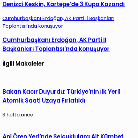
Denizci Keskin, Kartepe’de 3 Kupa Kazandı
Cumhurbaşkanı Erdoğan, AK Parti İl Başkanları
Toplantısı’nda konuşuyor
Cumhurbaşkanı Erdoğan, AK Parti İl
Başkanları Toplantısı’nda konuşuyor
İlgili Makaleler
Bakan Kacır Duyurdu: Türkiye’nin İlk Yerli
Atomik Saati Uzaya Fırlatıldı
3 hafta önce
Ani Ören Yeri’nde Selçuklulara Ait Kümbet