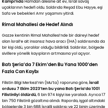
Kampı’nda
Hamdan ailesine ait ev, İsrail savaş
uçaklarının hedefi oldu. Saldırıda Reşad Ebu Hayye, eşi
Safa ve bebekleri Amr yaşamını yitirdi.
Rimal Mahallesi de Hedef Alındı
Gazze kentinin Rimal Mahallesi’nde bir daireyi hedef
alan İsrail’e ait insansız hava aracı (İHA) saldırısında da
bir kişi öldü, yaralılar olduğu bildirildi. Saldırılar, bölgede
sivillere yönelik kayıpların artmasına yol açıyor.
Batı Şeria’da 7 Ekim’den Bu Yana 1000’den
Fazla Can Kaybı
Filistin Bilgi Merkezi’nin (Mu’ta) raporuna göre,
İsrail
ordusu 7 Ekim 2023’ten bu yana Batı Şeria’da 1001
Filistinliyi öldürdü
, 6 bin 974 kişiyi ise yaraladı. Ayrıca 17
bin 750 Filistinli gözaltına alındı. Raporda, işgal altındaki
bölgelerde 3 bin 688 İsrailli saldırısı ve 22 binin üzerinde