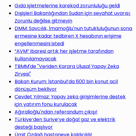
Gıda işletmelerine karekod zorunluluğu geldi
Dışişleri Bakanlığından Sudan için seyahat uyarısı:
Zorunlu değilse gitmeyin
DMM: Savcılık, İmamoğlu'nun tutukluluğunun sona
ermesine kadar tedbiren X hesabının erişime
engellenmesini istedi
“AVM” ibaresi artık her işletme tarafından
kullanılamayacak
TBMM'de "Veriden Karara Ulusal Yapay Zeka
Zirvesi"
Bakan Kurum: İstanbul’da 600 bin konut acil
dönüşüm bekliyor
Cevdet Yılmaz: Yapay zeka girişimlerine destek
için yatırım fonu kurulacak
Ağıralioğlu'ndan referandum çıkışı!
Türkiye’den Suriye’ye doğal gaz ve elektrik
desteği başlıyor
Ümit Özdağ hastaneye kaldırıldı!