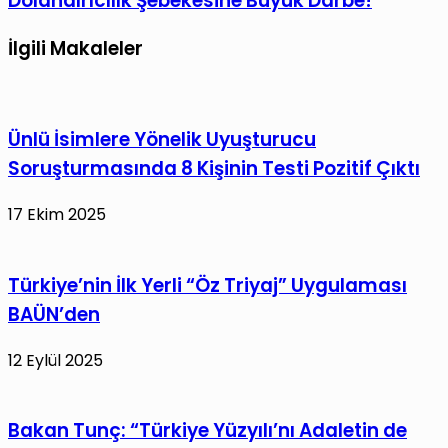
Dolandırıcılık Şebekesine Büyük Darbe!
İlgili Makaleler
Ünlü İsimlere Yönelik Uyuşturucu
Soruşturmasında 8 Kişinin Testi Pozitif Çıktı
17 Ekim 2025
Türkiye’nin İlk Yerli “Öz Triyaj” Uygulaması
BAÜN’den
12 Eylül 2025
Bakan Tunç: “Türkiye Yüzyılı’nı Adaletin de