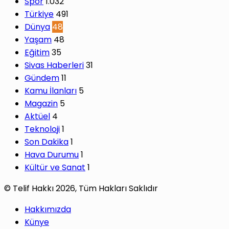
Spor
1.032
Türkiye
491
Dünya
48
Yaşam
48
Eğitim
35
Sivas Haberleri
31
Gündem
11
Kamu İlanları
5
Magazin
5
Aktüel
4
Teknoloji
1
Son Dakika
1
Hava Durumu
1
Kültür ve Sanat
1
© Telif Hakkı 2026, Tüm Hakları Saklıdır
Hakkımızda
Künye