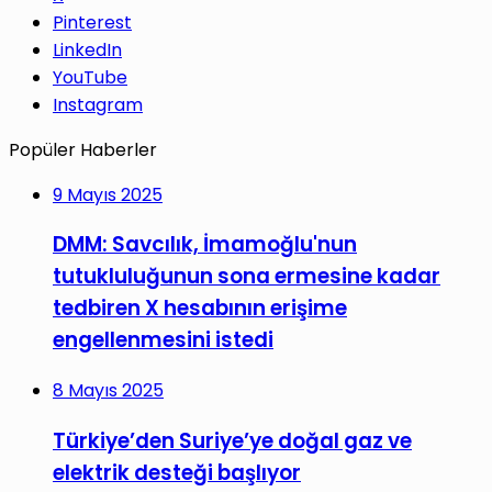
Pinterest
LinkedIn
YouTube
Instagram
Popüler Haberler
9 Mayıs 2025
DMM: Savcılık, İmamoğlu'nun
tutukluluğunun sona ermesine kadar
tedbiren X hesabının erişime
engellenmesini istedi
8 Mayıs 2025
Türkiye’den Suriye’ye doğal gaz ve
elektrik desteği başlıyor