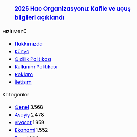
2025 Hac Organizasyonu: Kafile ve uçuş
bilgileri açıklandı
Hızlı Menü
Hakkımızda
Künye
Gizlilik Politikası
Kullanım Politikası
Reklam
İletişim
Kategoriler
Genel
3.568
Asayiş
2.478
Siyaset
1.958
Ekonomi
1.552