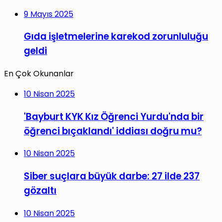
9 Mayıs 2025
Gıda işletmelerine karekod zorunluluğu
geldi
En Çok Okunanlar
10 Nisan 2025
'Bayburt KYK Kız Öğrenci Yurdu'nda bir
öğrenci bıçaklandı' iddiası doğru mu?
10 Nisan 2025
Siber suçlara büyük darbe: 27 ilde 237
gözaltı
10 Nisan 2025