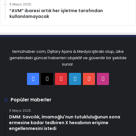
9 Mayıs 2025
“AVM” ibaresi artık her işletme tarafından
kullanılamayacak
temizhaber.com, Dijitary Ajans & Medya iştiraki olup, ülke
genelindeki güncel haberleri objektif ve güvenilir bir şekilde
sunar.
Facebook
X
Pinterest
LinkedIn
YouTube
Instagram
Popüler Haberler
9 Mayıs 2025
DMM: Savcılık, İmamoğlu'nun tutukluluğunun sona
ermesine kadar tedbiren X hesabının erişime
engellenmesini istedi