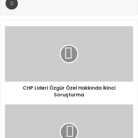
CHP
Lideri
Özgür
Özel
Hakkında
İkinci
Soruşturma
CHP Lideri Özgür Özel Hakkında İkinci
Soruşturma
Ali
Koç,
Mourinho
ile
Londra’da