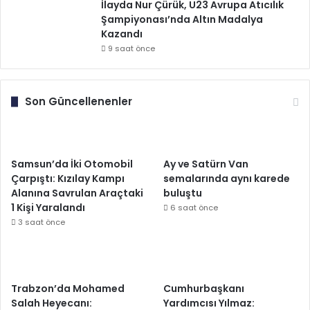
İlayda Nur Çürük, U23 Avrupa Atıcılık
Şampiyonası’nda Altın Madalya
Kazandı
9 saat önce
Son Güncellenenler
Samsun’da İki Otomobil
Ay ve Satürn Van
Çarpıştı: Kızılay Kampı
semalarında aynı karede
Alanına Savrulan Araçtaki
buluştu
1 Kişi Yaralandı
6 saat önce
3 saat önce
Trabzon’da Mohamed
Cumhurbaşkanı
Salah Heyecanı:
Yardımcısı Yılmaz: