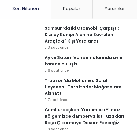
Son Eklenen
Popüler
Yorumlar
Samsun’da İki Otomobil Çarpıştı:
Kızılay Kampı Alanına Savrulan
Araçtaki 1 Kişi Yaralandı
3 saat önce
Ay ve Satürn Van semalarında aynı
karede buluştu
6 saat önce
Trabzon’da Mohamed Salah
Heyecanı: Taraftarlar Mağazalara
Akın Etti
7 saat önce
Cumhurbaşkanı Yardımcısı Yılmaz:
Bölgemizdeki Emperyalist Tuzakları
Boşa Çıkarmaya Devam Edeceğiz
8 saat önce