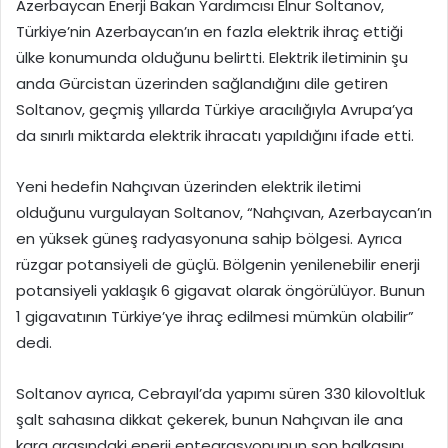
Azerbaycan Enerji Bakan Yardımcısı Elnur Soltanov,
Türkiye’nin Azerbaycan’ın en fazla elektrik ihraç ettiği
ülke konumunda olduğunu belirtti. Elektrik iletiminin şu
anda Gürcistan üzerinden sağlandığını dile getiren
Soltanov, geçmiş yıllarda Türkiye aracılığıyla Avrupa’ya
da sınırlı miktarda elektrik ihracatı yapıldığını ifade etti.
Yeni hedefin Nahçıvan üzerinden elektrik iletimi
olduğunu vurgulayan Soltanov, “Nahçıvan, Azerbaycan’ın
en yüksek güneş radyasyonuna sahip bölgesi. Ayrıca
rüzgar potansiyeli de güçlü. Bölgenin yenilenebilir enerji
potansiyeli yaklaşık 6 gigavat olarak öngörülüyor. Bunun
1 gigavatının Türkiye’ye ihraç edilmesi mümkün olabilir”
dedi.
Soltanov ayrıca, Cebrayıl’da yapımı süren 330 kilovoltluk
şalt sahasına dikkat çekerek, bunun Nahçıvan ile ana
kara arasındaki enerji entegrasyonunun son halkasını