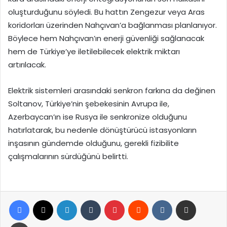
oluşturduğunu söyledi. Bu hattın Zengezur veya Aras
koridorları üzerinden Nahçıvan’a bağlanması planlanıyor.
Böylece hem Nahçıvan’ın enerji güvenliği sağlanacak
hem de Türkiye’ye iletilebilecek elektrik miktarı
artırılacak.
Elektrik sistemleri arasındaki senkron farkına da değinen
Soltanov, Türkiye’nin şebekesinin Avrupa ile,
Azerbaycan’ın ise Rusya ile senkronize olduğunu
hatırlatarak, bu nedenle dönüştürücü istasyonların
inşasının gündemde olduğunu, gerekli fizibilite
çalışmalarının sürdüğünü belirtti.
Facebook
X
LinkedIn
Tumblr
Pinterest
Reddit
VKontakte
E-Posta ile paylaş
Yazdır