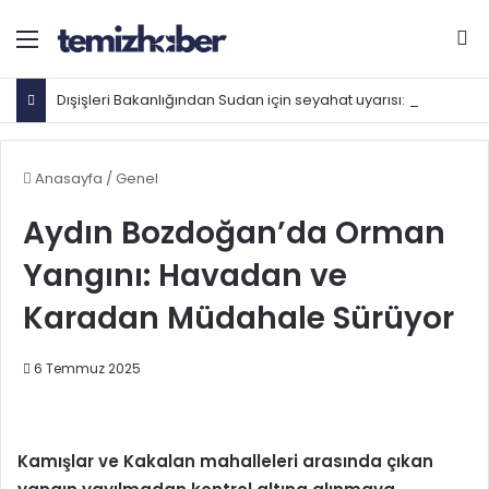
Menü
Ar
Dışişleri Bakanlığından Sudan için seyahat uyarısı: Zorunlu değilse gitmeyin
Anasayfa
/
Genel
Aydın Bozdoğan’da Orman
Yangını: Havadan ve
Karadan Müdahale Sürüyor
6 Temmuz 2025
Kamışlar ve Kakalan mahalleleri arasında çıkan