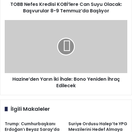
9
TOBB Nefes Kredisi KOBİ’lere Can Suyu Olacak:
Temmuz’da
Başvurular 8-9 Temmuz’da Başlıyor
Başlıyor
Hazine’den
Yarın
İki
İhale:
Bono
Yeniden
İhraç
Edilecek
Hazine’den Yarın İki İhale: Bono Yeniden İhraç
Edilecek
İlgili Makaleler
Trump: Cumhurbaşkanı
Suriye Ordusu Halep’te YPG
Erdoğan’ı Beyaz Saray’da
Mevzilerini Hedef Almaya