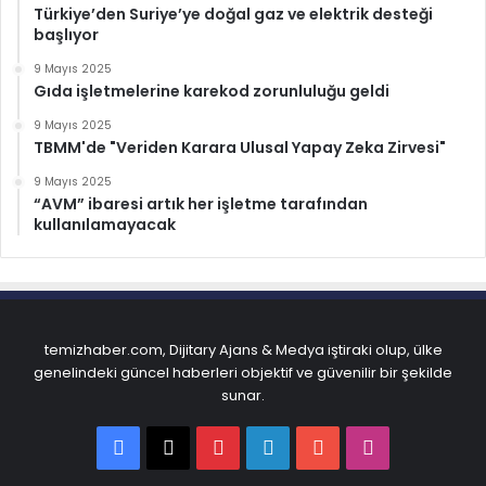
Türkiye’den Suriye’ye doğal gaz ve elektrik desteği
başlıyor
9 Mayıs 2025
Gıda işletmelerine karekod zorunluluğu geldi
9 Mayıs 2025
TBMM'de "Veriden Karara Ulusal Yapay Zeka Zirvesi"
9 Mayıs 2025
“AVM” ibaresi artık her işletme tarafından
kullanılamayacak
temizhaber.com, Dijitary Ajans & Medya iştiraki olup, ülke
genelindeki güncel haberleri objektif ve güvenilir bir şekilde
sunar.
Facebook
X
Pinterest
LinkedIn
YouTube
Instagram