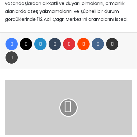
vatandaşlardan dikkatli ve duyarlı olmalarını, ormanlık
alanlarda ateş yakmamalarını ve şüpheli bir durum
gördüklerinde 112 Acil Çağrı Merkezi’ni aramalarını istedi.
Facebook
X
LinkedIn
Tumblr
Pinterest
Reddit
VKontakte
E-Posta ile paylaş
Yazdır
TOBB
Nefes
Kredisi
KOBİ’lere
Can
Suyu
Olacak:
Başvurular
8-