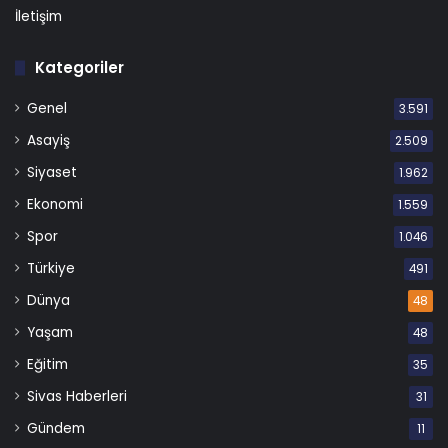
İletişim
Kategoriler
Genel
3.591
Asayiş
2.509
Siyaset
1.962
Ekonomi
1.559
Spor
1.046
Türkiye
491
Dünya
48
Yaşam
48
Eğitim
35
Sivas Haberleri
31
Gündem
11