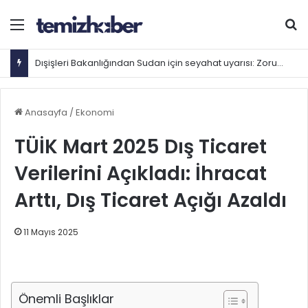
Menü
Ar
Dışişleri Bakanlığından Sudan için seyahat uyarısı: Zorunlu değilse gitmeyin
Anasayfa
/
Ekonomi
TÜİK Mart 2025 Dış Ticaret
Verilerini Açıkladı: İhracat
Arttı, Dış Ticaret Açığı Azaldı
11 Mayıs 2025
Önemli Başlıklar