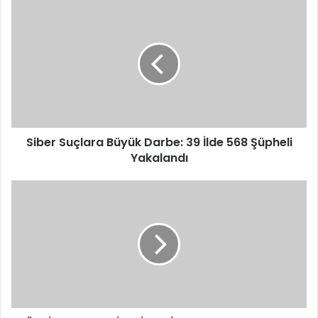
Siber
Suçlara
Büyük
Darbe:
39
İlde
568
Şüpheli
Yakalandı
Siber Suçlara Büyük Darbe: 39 İlde 568 Şüpheli
Yakalandı
TÜRKİYE
KUPASI
FİNALİ
GAZİANTEP’TE
OYNANACAK