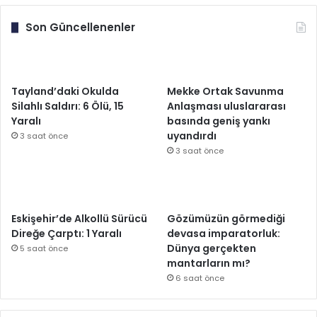
Son Güncellenenler
Tayland’daki Okulda
Mekke Ortak Savunma
Silahlı Saldırı: 6 Ölü, 15
Anlaşması uluslararası
Yaralı
basında geniş yankı
uyandırdı
3 saat önce
3 saat önce
Eskişehir’de Alkollü Sürücü
Gözümüzün görmediği
Direğe Çarptı: 1 Yaralı
devasa imparatorluk:
Dünya gerçekten
5 saat önce
mantarların mı?
6 saat önce