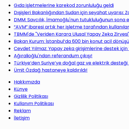
Gıda işletmelerine karekod zorunluluğu geldi
Dışişleri Bakanlığından Sudan için seyahat uyarısı: 
DMM: Savcılık, İmamoğlu'nun tutukluluğunun sona e
“AVM” ibaresi artık her işletme tarafından kullanı
TBMM'de "Veriden Karara Ulusal Yapay Zeka Zirvesi
Bakan Kurum: İstanbul’da 600 bin konut acil dönüş
Cevdet Yılmaz: Yapay zeka girişimlerine destek için
Ağıralioğlu'ndan referandum çıkışı!
Türkiye’den Suriye’ye doğal gaz ve elektrik desteği
Ümit Özdağ hastaneye kaldırıldı!
Hakkımızda
Künye
Gizlilik Politikası
Kullanım Politikası
Reklam
İletişim