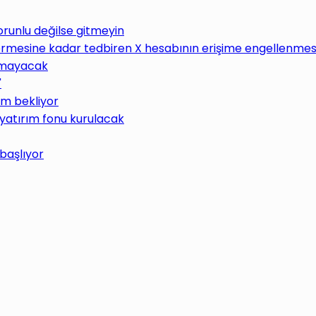
Zorunlu değilse gitmeyin
rmesine kadar tedbiren X hesabının erişime engellenmesin
lamayacak
"
üm bekliyor
 yatırım fonu kurulacak
 başlıyor