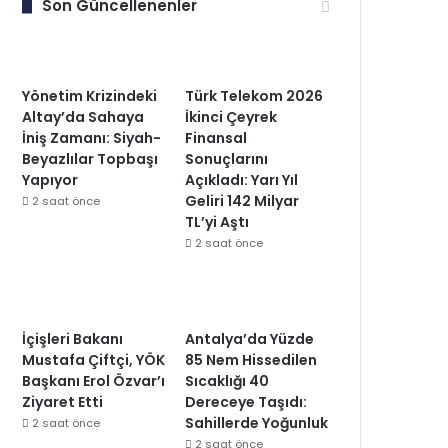
Son Güncellenenler
Yönetim Krizindeki
Türk Telekom 2026
Altay’da Sahaya
İkinci Çeyrek
İniş Zamanı: Siyah-
Finansal
Beyazlılar Topbaşı
Sonuçlarını
Yapıyor
Açıkladı: Yarı Yıl
Geliri 142 Milyar
2 saat önce
TL’yi Aştı
2 saat önce
İçişleri Bakanı
Antalya’da Yüzde
Mustafa Çiftçi, YÖK
85 Nem Hissedilen
Başkanı Erol Özvar’ı
Sıcaklığı 40
Ziyaret Etti
Dereceye Taşıdı:
Sahillerde Yoğunluk
2 saat önce
2 saat önce