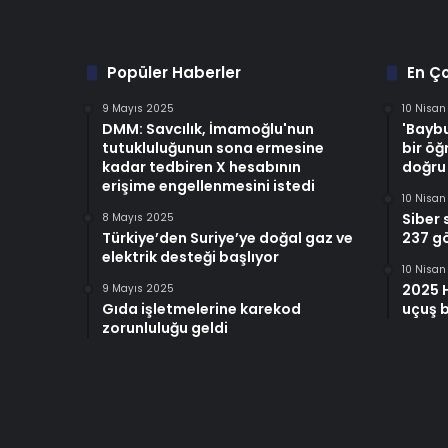
Popüler Haberler
En Ç
9 Mayıs 2025
10 Nisa
DMM: Savcılık, İmamoğlu'nun
'Baybu
tutukluluğunun sona ermesine
bir öğ
kadar tedbiren X hesabının
doğru
erişime engellenmesini istedi
10 Nisa
Siber 
8 Mayıs 2025
Türkiye’den Suriye’ye doğal gaz ve
237 gö
elektrik desteği başlıyor
10 Nisa
2025 
9 Mayıs 2025
Gıda işletmelerine karekod
uçuş b
zorunluluğu geldi