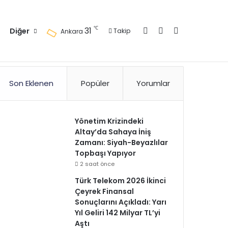
Kayıt Ol
Kenar Bölmesi
Arama yap ..
℃
31
Diğer
Takip
Ankara
zlilik Politikası
Kullanım Politikası
Reklam
İletişim
Son Eklenen
Popüler
Yorumlar
Yönetim Krizindeki
Altay’da Sahaya İniş
Zamanı: Siyah-Beyazlılar
Topbaşı Yapıyor
2 saat önce
Türk Telekom 2026 İkinci
Çeyrek Finansal
Sonuçlarını Açıkladı: Yarı
Yıl Geliri 142 Milyar TL’yi
Aştı