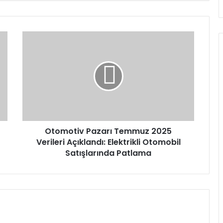
Otomotiv
Pazarı
Temmuz
2025
Verileri
Açıklandı:
Elektrikli
Otomobil
Satışlarında
Patlama
Otomotiv Pazarı Temmuz 2025
Verileri Açıklandı: Elektrikli Otomobil
Satışlarında Patlama