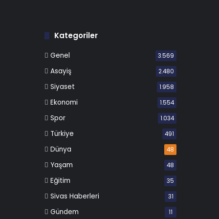
Kategoriler
Genel
3.569
Asayiş
2.480
Siyaset
1.958
Ekonomi
1.554
Spor
1.034
Türkiye
491
Dünya
48
Yaşam
48
Eğitim
35
Sivas Haberleri
31
Gündem
11