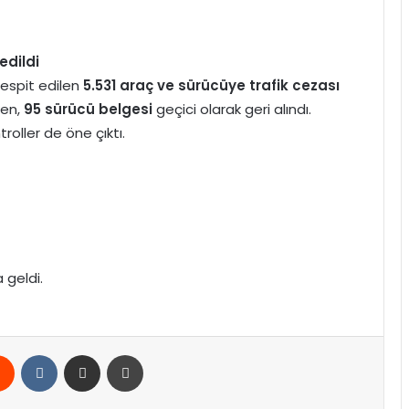
edildi
espit edilen
5.531 araç ve sürücüye trafik cezası
ken,
95 sürücü belgesi
geçici olarak geri alındı.
roller de öne çıktı.
geldi.
rest
Reddit
VKontakte
E-Posta ile paylaş
Yazdır