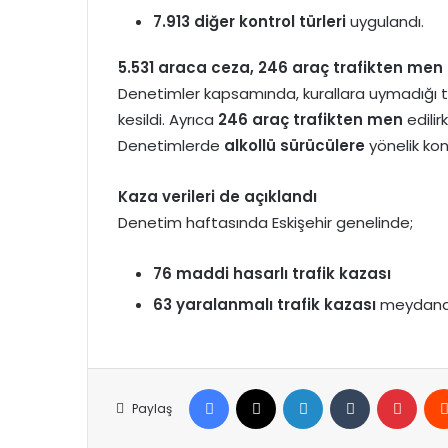
7.913 diğer kontrol türleri
uygulandı.
5.531 araca ceza, 246 araç trafikten men 
Denetimler kapsamında, kurallara uymadığı t
kesildi. Ayrıca
246 araç trafikten men
edilir
Denetimlerde
alkollü sürücülere
yönelik kont
Kaza verileri de açıklandı
Denetim haftasında Eskişehir genelinde;
76 maddi hasarlı trafik kazası
63 yaralanmalı trafik kazası
meydana 
Facebook
X
LinkedIn
Tumblr
Pinte
Paylaş