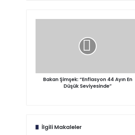
Bakan
Şimşek:
“Enflasyon
44
Ayın
En
Düşük
Seviyesinde”
Bakan Şimşek: “Enflasyon 44 Ayın En
Düşük Seviyesinde”
İlgili Makaleler