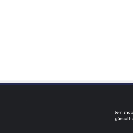
temizhabe
güncel ha