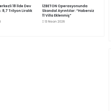
erkezli 18 İlde Dev
İZBETON Operasyonunda
8,7 Trilyon Liralık
Skandal Ayrıntılar: “Habersiz
11 Villa Eklenmiş”
6
13 Nisan 2026