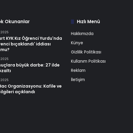
ok Okunanlar
Hızlı Menü
n 2025
Hakkımızda
rt KYK Kız Öğrenci Yurdu'nda
Künye
renci bıçaklandı' iddiası
 mu?
Gizlilik Politikası
n 2025
Kullanım Politikası
suçlara büyük darbe: 27 ilde
zaltı
Reklam
İletişim
n 2025
Hac Organizasyonu: Kafile ve
ilgileri açıklandı