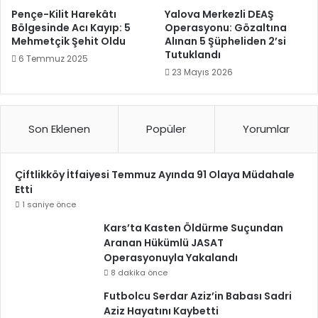
Pençe-Kilit Harekâtı
Yalova Merkezli DEAŞ
Bölgesinde Acı Kayıp: 5
Operasyonu: Gözaltına
Mehmetçik Şehit Oldu
Alınan 5 Şüpheliden 2’si
Tutuklandı
6 Temmuz 2025
23 Mayıs 2026
Son Eklenen
Popüler
Yorumlar
Çiftlikköy İtfaiyesi Temmuz Ayında 91 Olaya Müdahale
Etti
1 saniye önce
Kars’ta Kasten Öldürme Suçundan
Aranan Hükümlü JASAT
Operasyonuyla Yakalandı
8 dakika önce
Futbolcu Serdar Aziz’in Babası Sadri
Aziz Hayatını Kaybetti