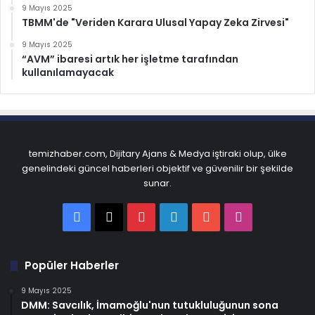
9 Mayıs 2025
TBMM'de "Veriden Karara Ulusal Yapay Zeka Zirvesi"
9 Mayıs 2025
“AVM” ibaresi artık her işletme tarafından
kullanılamayacak
temizhaber.com, Dijitary Ajans & Medya iştiraki olup, ülke
genelindeki güncel haberleri objektif ve güvenilir bir şekilde
sunar.
Facebook
X
Pinterest
LinkedIn
YouTube
Instagram
Popüler Haberler
9 Mayıs 2025
DMM: Savcılık, İmamoğlu'nun tutukluluğunun sona