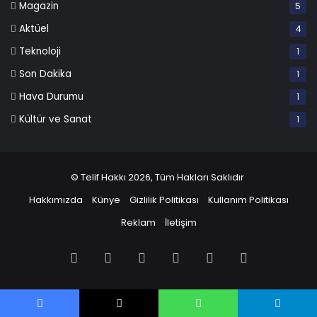
Magazin
5
Aktüel
4
Teknoloji
1
Son Dakika
1
Hava Durumu
1
Kültür ve Sanat
1
© Telif Hakkı 2026, Tüm Hakları Saklıdır
Hakkımızda
Künye
Gizlilik Politikası
Kullanım Politikası
Reklam
İletişim
Facebook
X
Pinterest
LinkedIn
YouTube
Instagram
Facebook
X
WhatsApp
Telegram