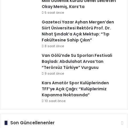
Millî Güvenlik Kurulu Genel Sekreteri
Okay Memiş, Kars’ta
5 saat önce
Gazeteci Yazar Ayhan Mergen’den
Siirt Üniversitesi Rektörü Prof. Dr.
Nihat Şındak’a Açık Mektup: “Tıp
Fakültesine Sahip Çıkın”
8 saat önce
Van Gölü’nde Su Sporları Festivali
Başladı: Abdulahat Arvas’tan
“Terörsüz Türkiye” Vurgusu
9 saat önce
Kars Amatör Spor Kulüplerinden
TFF’ye Açık Çağrı: “Kulüplerimiz
Kapanma Noktasında”
10 saat önce
Son Güncellenenler