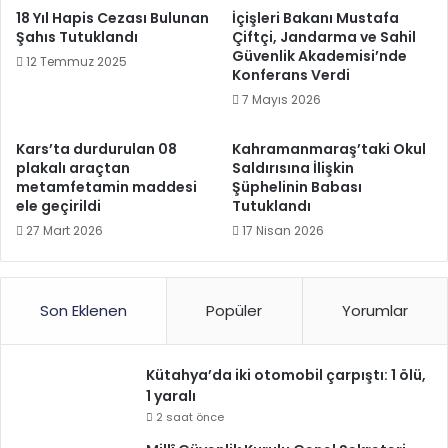
18 Yıl Hapis Cezası Bulunan
İçişleri Bakanı Mustafa
Şahıs Tutuklandı
Çiftçi, Jandarma ve Sahil
Güvenlik Akademisi’nde
12 Temmuz 2025
Konferans Verdi
7 Mayıs 2026
Kars’ta durdurulan 08
Kahramanmaraş’taki Okul
plakalı araçtan
Saldırısına İlişkin
metamfetamin maddesi
Şüphelinin Babası
ele geçirildi
Tutuklandı
27 Mart 2026
17 Nisan 2026
Son Eklenen
Popüler
Yorumlar
Kütahya’da iki otomobil çarpıştı: 1 ölü,
1 yaralı
2 saat önce