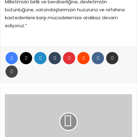
Milletimizin birlik ve beraberliğine, devletimizin
bütünlüğüne, vatandaşlarımızın huzuruna ve refahına
kastedenlere karşı mücadelemize aralıksız devam
ediyoruz.”
Facebook
X
LinkedIn
Tumblr
Pinterest
Reddit
VKontakte
E-Posta ile paylaş
Yazdır
Meclis
Başkanlığı
seçimi
için
takvim
belirlendi:
Seçim