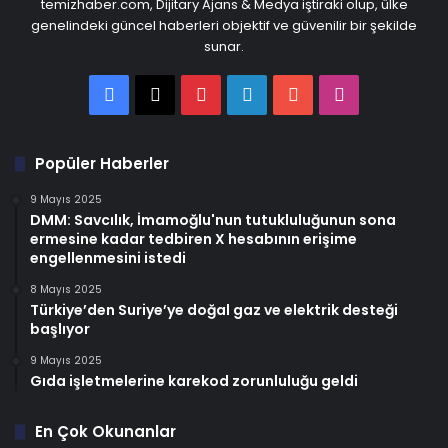
temizhaber.com, Dijitary Ajans & Medya iştiraki olup, ülke
genelindeki güncel haberleri objektif ve güvenilir bir şekilde
sunar.
Facebook
X
Pinterest
LinkedIn
YouTube
Instagram
Popüler Haberler
9 Mayıs 2025
DMM: Savcılık, İmamoğlu'nun tutukluluğunun sona
ermesine kadar tedbiren X hesabının erişime
engellenmesini istedi
8 Mayıs 2025
Türkiye’den Suriye’ye doğal gaz ve elektrik desteği
başlıyor
9 Mayıs 2025
Gıda işletmelerine karekod zorunluluğu geldi
En Çok Okunanlar