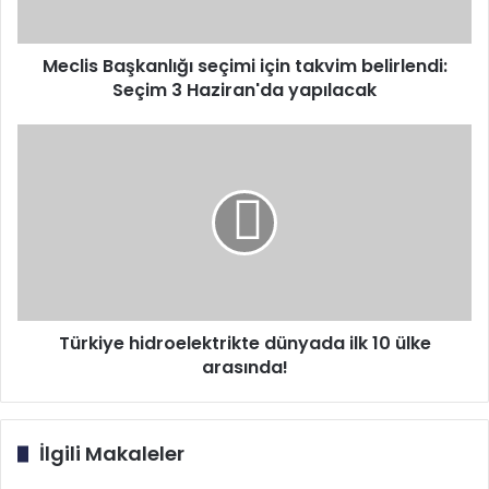
3
Haziran'da
yapılacak
Meclis Başkanlığı seçimi için takvim belirlendi:
Seçim 3 Haziran'da yapılacak
Türkiye
hidroelektrikte
dünyada
ilk
10
ülke
arasında!
Türkiye hidroelektrikte dünyada ilk 10 ülke
arasında!
İlgili Makaleler