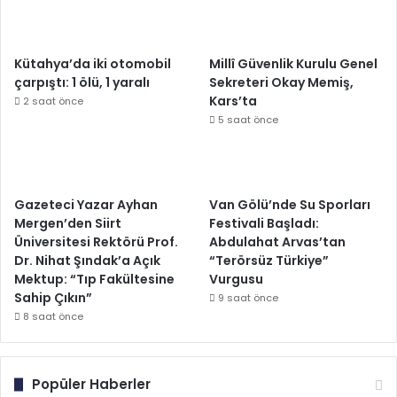
Kütahya’da iki otomobil
Millî Güvenlik Kurulu Genel
çarpıştı: 1 ölü, 1 yaralı
Sekreteri Okay Memiş,
Kars’ta
2 saat önce
5 saat önce
Gazeteci Yazar Ayhan
Van Gölü’nde Su Sporları
Mergen’den Siirt
Festivali Başladı:
Üniversitesi Rektörü Prof.
Abdulahat Arvas’tan
Dr. Nihat Şındak’a Açık
“Terörsüz Türkiye”
Mektup: “Tıp Fakültesine
Vurgusu
Sahip Çıkın”
9 saat önce
8 saat önce
Popüler Haberler