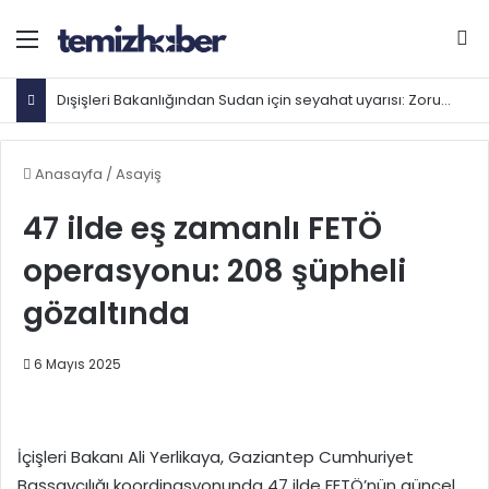
Menü
Ar
Dışişleri Bakanlığından Sudan için seyahat uyarısı: Zorunlu değilse gitmeyin
Anasayfa
/
Asayiş
47 ilde eş zamanlı FETÖ
operasyonu: 208 şüpheli
gözaltında
6 Mayıs 2025
İçişleri Bakanı Ali Yerlikaya, Gaziantep Cumhuriyet
Başsavcılığı koordinasyonunda 47 ilde FETÖ’nün güncel